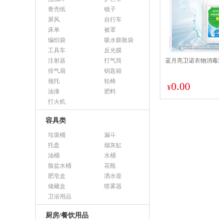
青壳纸
镜子
屏风
自行车
床单
被罩
编织袋
吸水膨胀袋
工具车
反光膜
注射器
打气筒
蓝月亮卫诺衣物消毒液
排气扇
钥匙箱
颈托
轮椅
0.00
¥
油漆
肥料
打火机
容具类
垃圾桶
漏斗
托盘
烟灰缸
油桶
水桶
脸盆水桶
花瓶
肥皂盒
洒水壶
储藏盒
喷雾器
卫浴用品
厨房/餐饮用品