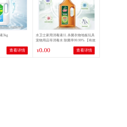
3kg
水卫士家用消毒液1L 杀菌衣物地板玩具
宠物用品等消毒水 除菌率99.99% 【有效
杀菌】松木1L*1瓶
0.00
查看详情
查看详情
¥