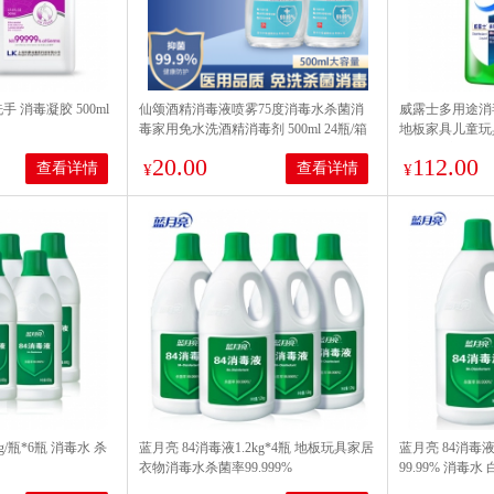
手 消毒凝胶 500ml
仙颂酒精消毒液喷雾75度消毒水杀菌消
威露士多用途消毒
毒家用免水洗酒精消毒剂 500ml 24瓶/箱
地板家具儿童玩
99.99% 柠檬香
20.00
112.00
查看详情
查看详情
¥
¥
g/瓶*6瓶 消毒水 杀
蓝月亮 84消毒液1.2kg*4瓶 地板玩具家居
蓝月亮 84消毒液1
衣物消毒水杀菌率99.999%
99.99% 消毒