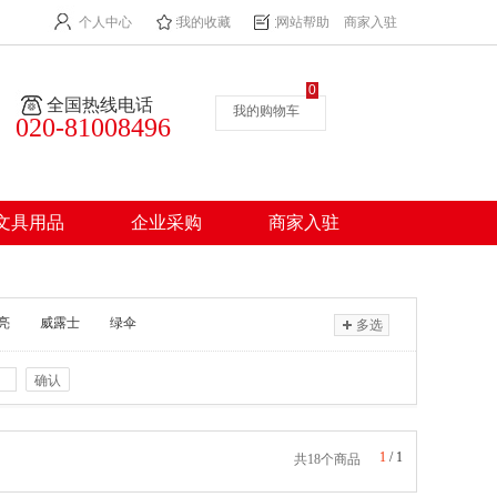
个人中心
我的收藏
网站帮助
商家入驻
0
全国热线电话
我的购物车
020-81008496
文具用品
企业采购
商家入驻
亮
威露士
绿伞
多选
确认
1
/
1
共18个商品