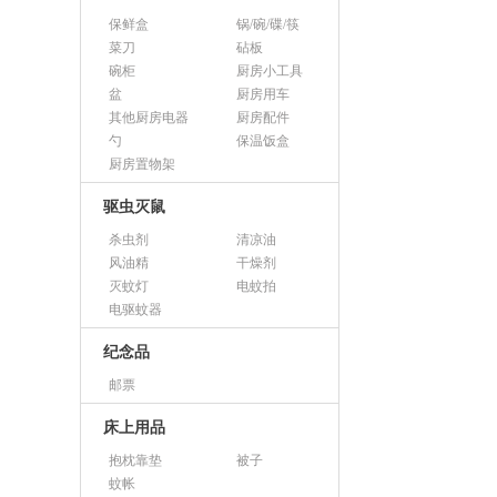
保鲜盒
锅/碗/碟/筷
菜刀
砧板
碗柜
厨房小工具
盆
厨房用车
其他厨房电器
厨房配件
勺
保温饭盒
厨房置物架
驱虫灭鼠
杀虫剂
清凉油
风油精
干燥剂
灭蚊灯
电蚊拍
电驱蚊器
纪念品
邮票
床上用品
抱枕靠垫
被子
蚊帐