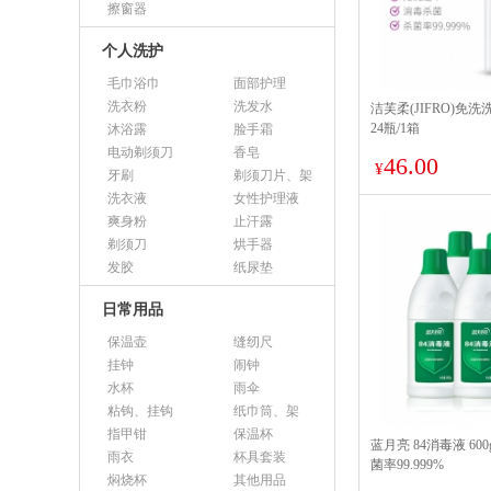
擦窗器
个人洗护
毛巾浴巾
面部护理
洗衣粉
洗发水
洁芙柔(JIFRO)免洗洗
24瓶/1箱
沐浴露
脸手霜
电动剃须刀
香皂
46.00
¥
牙刷
剃须刀片、架
洗衣液
女性护理液
爽身粉
止汗露
剃须刀
烘手器
发胶
纸尿垫
日常用品
保温壶
缝纫尺
挂钟
闹钟
水杯
雨伞
粘钩、挂钩
纸巾筒、架
指甲钳
保温杯
蓝月亮 84消毒液 600
雨衣
杯具套装
菌率99.999%
焖烧杯
其他用品