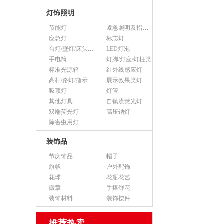
灯饰照明
节能灯
紧急照明及指示灯
应急灯
标志灯
台灯/壁灯/床头灯/落地灯
LED灯泡
手电筒
灯脚/灯座/灯柱类
标准光源箱
红外线感应灯
高杆/路灯/指示灯类
展示效果类灯
吸顶灯
灯管
其他灯具
自镇流荧光灯
双端荧光灯
高压钠灯
除害虫用灯
装饰品
节庆饰品
帽子
旗帜
户外配饰
花球
花瓶花艺
徽章
手捧鲜花
装饰材料
装饰摆件
推荐热卖