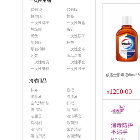
一次性用品
保鲜袋
保鲜膜
拉伸膜
棉签
一次性杯子
一次性碗盘
垃圾袋
吸管
餐垫
一次性筷子
塑封膜
杯垫
纸轴棉棒
一次性桌布
牙签
纸品湿巾
一次性餐具
一次性手套
一次性纸杯
一次性袋子
威露士消毒液60ml*5
清洁用品
1200.00
抹布
拖把
¥
消毒液
漂渍液
空气清新剂
扫把
洗洁精
清洁刷
洁厕灵
清洁手套
马桶刷
除菌剂
清洁剂
家庭清洁
清洁用品
地面清洁