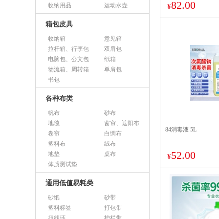
82.00
收纳用品
运动水壶
¥
箱包皮具
收纳箱
意见箱
拉杆箱、行李包
双肩包
电脑包、公文包
纸箱
物流箱、周转箱
单肩包
书包
各种布类
帆布
砂布
地毯
窗帘、遮阳布
84消毒液 5L
卷帘
白绸布
塑料布
绒布
52.00
地垫
桌布
¥
体质测试垫
通用低值易耗类
砂纸
砂带
塑料标签
打包带
扭线环
护栏带