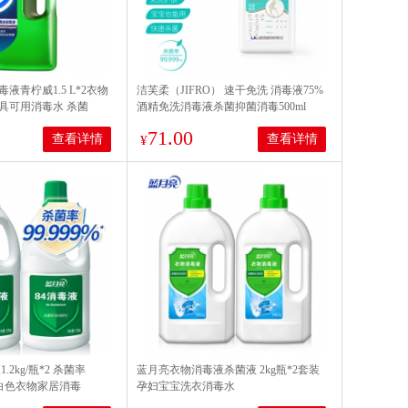
液青柠威1.5 L*2衣物
洁芙柔（JIFRO） 速干免洗 消毒液75%
具可用消毒水 杀菌
酒精免洗消毒液杀菌抑菌消毒500ml
氛
71.00
查看详情
查看详情
¥
.2kg/瓶*2 杀菌率
蓝月亮衣物消毒液杀菌液 2kg瓶*2套装
水 白色衣物家居消毒
孕妇宝宝洗衣消毒水