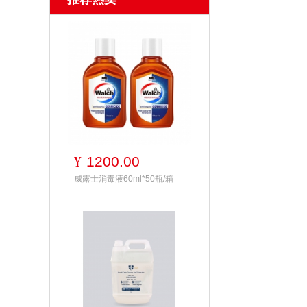
1200.00
¥
威露士消毒液60ml*50瓶/箱