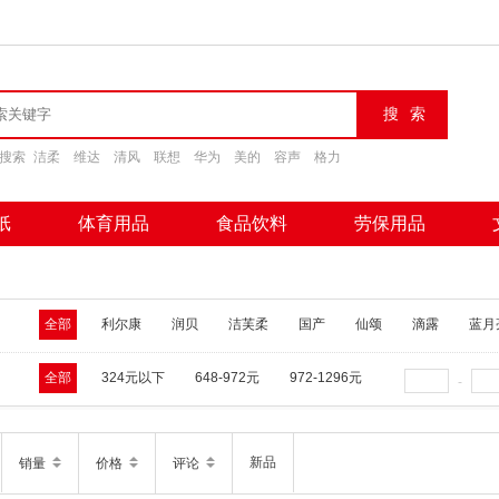
搜索
洁柔
维达
清风
联想
华为
美的
容声
格力
纸
体育用品
食品饮料
劳保用品
全部
利尔康
润贝
洁芙柔
国产
仙颂
滴露
蓝月
全部
324元以下
648-972元
972-1296元
-
新品
销量
价格
评论