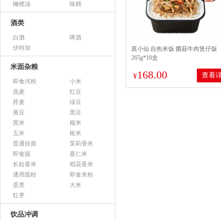
橄榄油
味精
酒类
白酒
啤酒
伏特加
莫小仙 自热米饭 菌菇牛肉煲仔饭
265g*10盒
米面杂粮
168.00
查看
¥
即食河粉
小米
燕麦
红豆
荞麦
绿豆
黄豆
黑豆
黑米
糯米
玉米
糙米
普通挂面
茉莉香米
即食面
薏仁米
长粒香米
稻花香米
通用面粉
即食米粉
蛋类
大米
红枣
饮品冲调