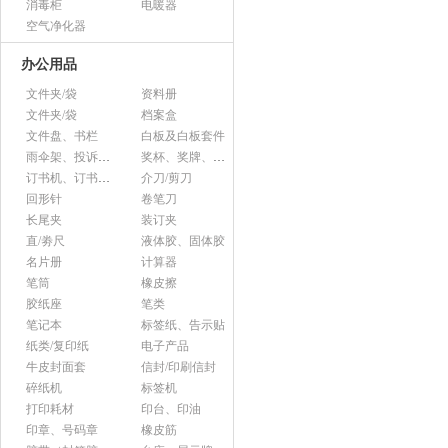
消毒柜
电暖器
空气净化器
办公用品
文件夹/袋
资料册
文件夹/袋
档案盒
文件盘、书栏
白板及白板套件
雨伞架、投诉意见箱、杂志架等杂项
奖杯、奖牌、证书
订书机、订书针、起钉器
介刀/剪刀
回形针
卷笔刀
长尾夹
装订夹
直/劵尺
液体胶、固体胶
名片册
计算器
笔筒
橡皮擦
胶纸座
笔类
笔记本
标签纸、告示贴
纸类/复印纸
电子产品
牛皮封面套
信封/印刷信封
碎纸机
标签机
打印耗材
印台、印油
印章、号码章
橡皮筋