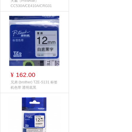
天威（PrintRite）
CC530A/CE410A/CRG31
162.00
¥
兄弟 (brother) TZE-S131 标签
机色带 透明底黑