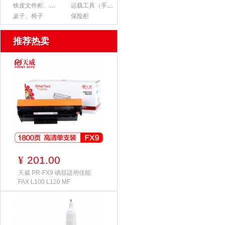
铁皮文件柜、货架
运载工具（手推车、平板车、梯子）
桌子、椅子
保险柜
推荐热卖
201.00
¥
天威 PR-FX9 硒鼓适用佳能
FAX L100 L120 MF