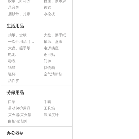
胶带（封箱胶、透明胶、美纹胶、双面胶等）
台座、展示牌
录音笔
铆管
捆钞带、扎带
水松板
生活用品
抽纸、盒纸
大盘、擦手纸
一次性用品（纸杯、胶杯、叉子、碟子等）
抽纸、盒纸
大盘、擦手纸
电源插座
电池
创可贴
秒表
门铃
纸箱
储物箱
瓷杯
空气清新剂
活性炭
劳保用品
口罩
手套
劳动保护用品
工具箱
灭火器/灭火箱
温湿度计
白板清洁剂
办公器材