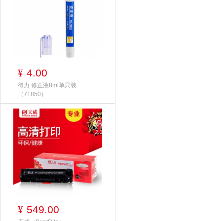
4.00
¥
得力 修正液8ml单只装
（71850）
549.00
¥