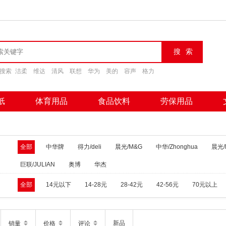
搜索
洁柔
维达
清风
联想
华为
美的
容声
格力
纸
体育用品
食品饮料
劳保用品
全部
中华牌
得力/deli
晨光/M&G
中华/Zhonghua
晨光/
巨联/JULIAN
奥博
华杰
全部
14元以下
14-28元
28-42元
42-56元
70元以上
新品
销量
价格
评论