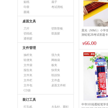
贴纸
扇子
印章
考试用纸
圆规
桌面文具
刀片
切割垫板
晨光（M&G）小学
切纸机
双面胶
洞铅笔2B考试答题
透明胶
笔环保纠正握姿 红木杆
66.00
深，考试涂卡专用】
¥
文件管理
抽杆夹
强力夹
轻便夹
网格袋
文件袋
板夹
报告夹
快劳夹
文件夹
纸挂快
文件栏
文件盘
文件包
桌面文件柜
CD袋
装订工具
中华101绘图铅笔学
打孔机
大头针、图钉