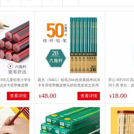
/HB儿童铅笔小学生
晨光（M&G）铅笔2bhb批发素描考试涂
齐心 MP2010 
试涂卡笔带橡皮擦
卡专用笔带橡皮擦头的铅笔套装文具用
SET 黑 单位：
】50支2B红黑六角
品 50支2B
48.00
18.00
查看详情
查看详情
¥
¥