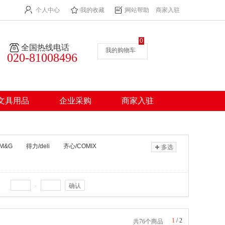
个人中心
我的收藏
网站帮助
商家入驻
0
全国热线电话
我的购物车
020-81008496
文具用品
企业采购
商家入驻
M&G
得力/deli
齐心/COMIX
多选
-
确认
1
/
2
共76个商品