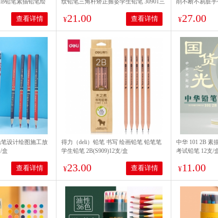
/6B/HB铅笔素描铅笔绘
纹铅笔三角杆矫正握姿学生铅笔 30901三
削不断不易脏手创
2支/盒
角HB(1盒12支)
机
21.00
27.00
查看详情
查看详情
¥
¥
蓝铅笔设计绘图施工放
得力（deli）铅笔 书写 绘画铅笔 铅笔笔
中华 101 2B
/盒
学生铅笔 2B(S909)12支/盒
考试铅笔 12支/
23.00
11.00
查看详情
查看详情
¥
¥