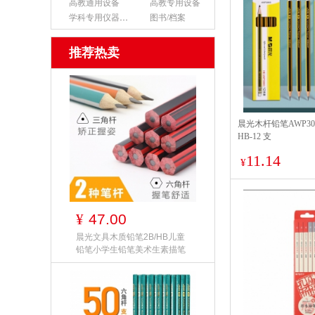
高教通用设备
高教专用设备
学科专用仪器设备
图书/档案
推荐热卖
晨光木杆铅笔AWP30
HB-12 支
11.14
¥
47.00
¥
晨光文具木质铅笔2B/HB儿童
铅笔小学生铅笔美术生素描笔
考试涂卡