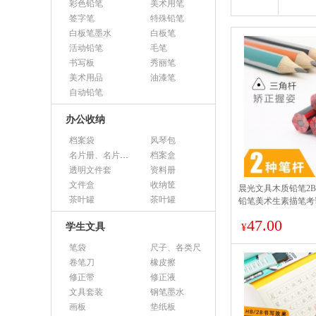
彩色铅笔
美术用笔
签字笔
特殊铅笔
白板笔墨水
白板笔
活动铅笔
毛笔
书写板
秀丽笔
美术用品
油漆笔
自动铅笔
办公收纳
档案袋
风琴包
名片册、名片盒、名片座
档案盒
透明文件套
资料册
文件盒
收纳筐
晨光文具木质铅笔2B
茶叶罐
茶叶罐
铅笔美术生素描笔考
头套装 【自带橡皮款
47.00
学生文具
杆
¥
笔袋
尺子、各类尺
卷笔刀
橡皮擦
修正带
修正液
文具套装
钢笔墨水
画板
垫纸板