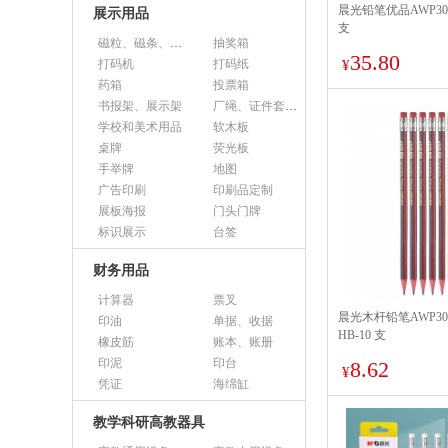
晨光铅笔优品AWP30
展示用品
支
磁粒、磁条、磁片
抽奖箱
35.80
打码机
打码纸
¥
药箱
投票箱
书报架、展示架
厂绳、证件套、卡套
学校和美术用品
软木板
桌牌
荧光板
手举牌
地图
广告印刷
印刷品定制
展板海报
门头门牌
标识展示
台签
财务用品
计算器
票叉
晨光木杆铅笔AWP30
印油
单据、收据
HB-10 支
橡皮筋
账本、账册
印泥
印台
8.62
¥
凭证
海绵缸
教学科研高教器具