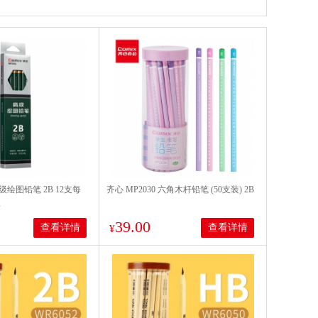
高级绘图铅笔 2B 12支每
齐心 MP2030 六角木杆铅笔 (50支装) 2B
盒
39.00
查看详情
查看详情
¥