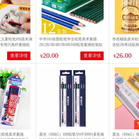
生儿童铅笔HB原木洞
中华101绘图铅笔学生铅笔美术素描
华杰桶装原木铅
卡专用六角杆素描铅
2H/2B/3B/4B/5B/6B/HB铅笔素描铅笔绘
含铅2B考试绘
_100支 2B【颜色
图小学生 2B（12支）
用写字铅笔学生文
20.00
26.00
查看详情
查看详情
¥
桶装】wr6052
¥
生铅笔美术素描
晨光（M&G）HB铅笔AWP30901多彩条
晨光（M&G）