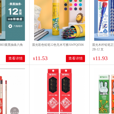
803黄黑抽条六角
晨光彩色铅笔12色无木可擦AWPQ0506
晨光木杆铅笔正姿
2B-12 支
11.53
11.93
查看详情
查看详情
¥
¥