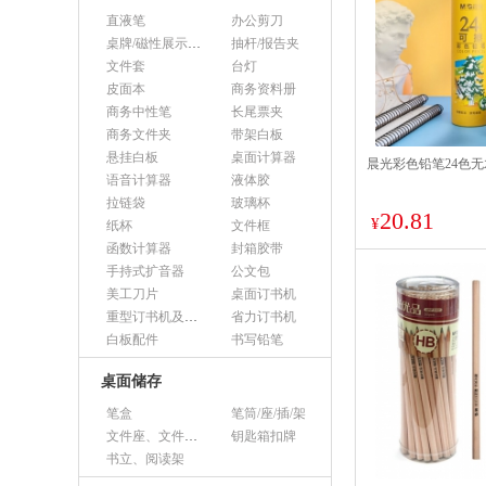
直液笔
办公剪刀
桌牌/磁性展示帖/证件框
抽杆/报告夹
文件套
台灯
皮面本
商务资料册
商务中性笔
长尾票夹
商务文件夹
带架白板
悬挂白板
桌面计算器
晨光彩色铅笔24色无木
语音计算器
液体胶
拉链袋
玻璃杯
20.81
¥
纸杯
文件框
函数计算器
封箱胶带
手持式扩音器
公文包
美工刀片
桌面订书机
重型订书机及其它
省力订书机
白板配件
书写铅笔
桌面储存
笔盒
笔筒/座/插/架
文件座、文件架、文件框
钥匙箱扣牌
书立、阅读架