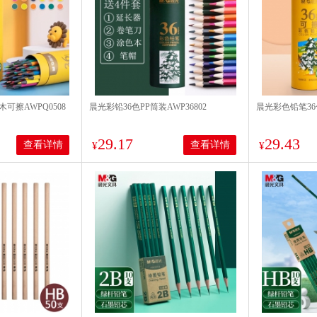
可擦AWPQ0508
晨光彩铅36色PP筒装AWP36802
晨光彩色铅笔36
29.17
29.43
查看详情
查看详情
¥
¥