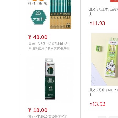
晨光铅笔原木孔庙祈福AW
支
11.93
¥
48.00
¥
晨光（M&G）铅笔2bhb批发
素描考试涂卡专用笔带橡皮擦
晨光铅笔米菲MF320
支
13.52
¥
18.00
¥
齐心 MP2010 高级绘图铅笔