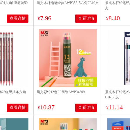
401六角HB筒装50
晨光木杆铅笔经典AWP35715六角2B10支
晨光木杆铅笔经典A
支
7.96
8.40
查看详情
查看详情
¥
¥
823红黑抽条六角
晨光彩铅12色PP筒装AWP34309
晨光木杆铅笔AW
HB-12 支
10.87
11.14
查看详情
查看详情
¥
¥