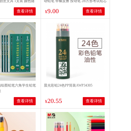
意文具 1支装 颜色随
动铅笔 带橡皮擦 按动笔 2B方形考试铅芯
考研专用 2B考试铅笔TM013（3支装）
9.00
查看详情
查看详情
¥
 素描绘图铅笔六角学生铅笔
晨光彩铅24色PP筒装AWP34305
盒
20.55
查看详情
查看详情
¥