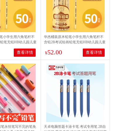
笔小学生用六角笔杆不
华杰桶装原木铅笔小学生用六角笔杆不
画铅笔无铅HB幼儿园儿童
含铅2B考试绘画铅笔无铅HB幼儿园儿童
具办公用品 2B【50支
用写字铅笔学生文具办公用品 HB【50支
52.00
查看详情
查看详情
桶装】wr6050
¥
铅笔永恒笔写不完的笔免
天卓电脑答题卡涂卡笔 考试专用笔 2B自