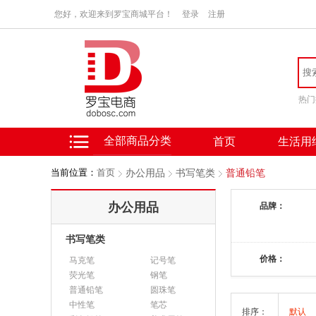
您好，欢迎来到罗宝商城平台！
登录
注册
热门
全部商品分类
首页
生活用
当前位置：
首页
办公用品
书写笔类
普通铅笔
办公用品
品牌：
书写笔类
价格：
马克笔
记号笔
荧光笔
钢笔
普通铅笔
圆珠笔
中性笔
笔芯
排序：
默认