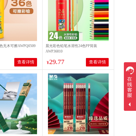
色无木可擦AWPQ0509
晨光彩色铅笔水溶性24色PP筒装
AWP36810
29.77
查看详情
查看详情
¥