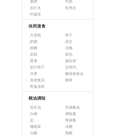
果啤
牛奶
苏打水
饮用水
柠檬茶
休闲速食
方便面
饼干
奶糖
花生
槟榔
话梅
蛋糕
面包
蛋卷
威化饼
苏打饼干
沙琪玛
月饼
糖尿病食品
其他食品
糖果
即食凉粉
粮油调味
花生油
生抽酱油
白糖
调味酱
盐
辣椒酱
橄榄菜
冰糖
白醋
陈醋