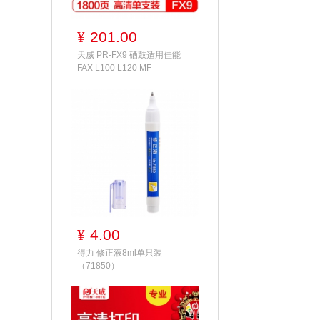
201.00
¥
天威 PR-FX9 硒鼓适用佳能
FAX L100 L120 MF
4.00
¥
得力 修正液8ml单只装
（71850）