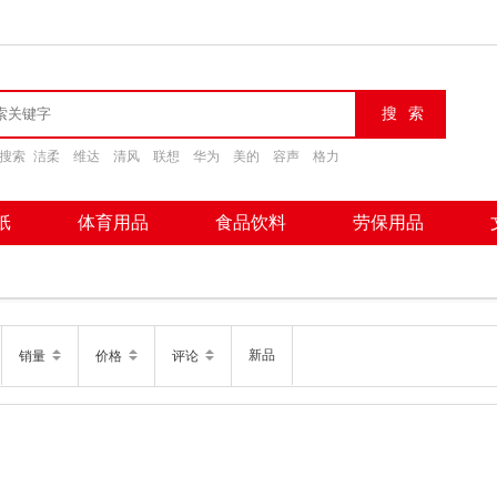
搜索
洁柔
维达
清风
联想
华为
美的
容声
格力
纸
体育用品
食品饮料
劳保用品
新品
销量
价格
评论