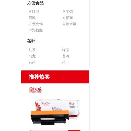
方便食品
火腿肠
八宝粥
腐乳
方便面
方便火锅
自热米饭
冲泡粉丝
茶叶
红茶
绿茶
乌龙
普洱
花茶
茶叶
推荐热卖