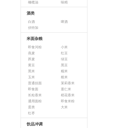
橄榄油
味精
酒类
白酒
啤酒
伏特加
米面杂粮
即食河粉
小米
燕麦
红豆
荞麦
绿豆
黄豆
黑豆
黑米
糯米
玉米
糙米
普通挂面
茉莉香米
即食面
薏仁米
长粒香米
稻花香米
通用面粉
即食米粉
蛋类
大米
红枣
饮品冲调