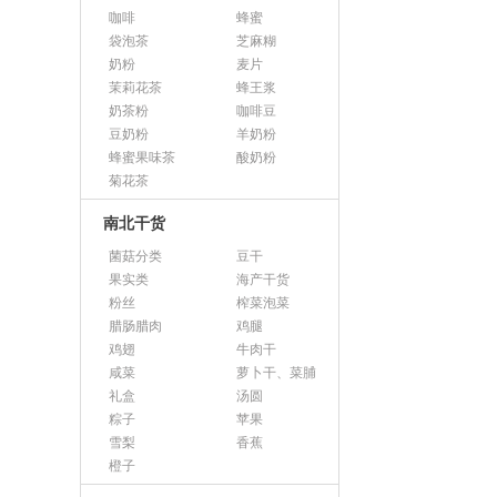
咖啡
蜂蜜
袋泡茶
芝麻糊
奶粉
麦片
茉莉花茶
蜂王浆
奶茶粉
咖啡豆
豆奶粉
羊奶粉
蜂蜜果味茶
酸奶粉
菊花茶
南北干货
菌菇分类
豆干
果实类
海产干货
粉丝
榨菜泡菜
腊肠腊肉
鸡腿
鸡翅
牛肉干
咸菜
萝卜干、菜脯
礼盒
汤圆
粽子
苹果
雪梨
香蕉
橙子