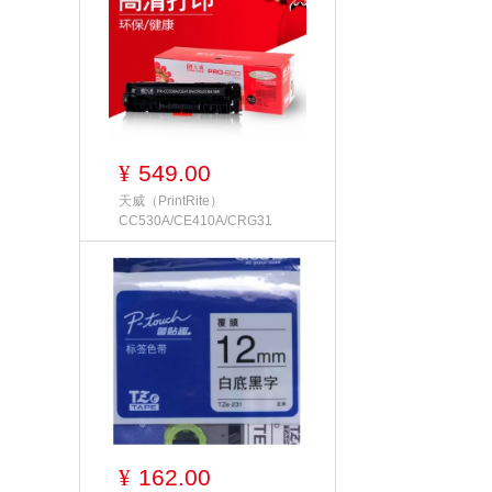
549.00
¥
天威（PrintRite）
CC530A/CE410A/CRG31
162.00
¥