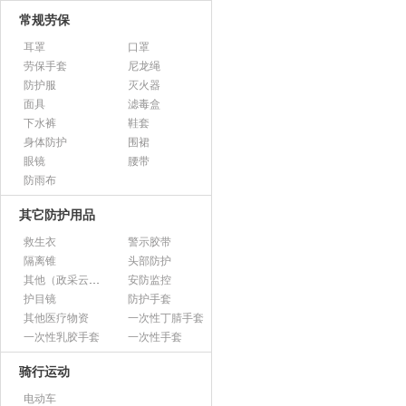
常规劳保
耳罩
口罩
劳保手套
尼龙绳
防护服
灭火器
面具
滤毒盒
下水裤
鞋套
身体防护
围裙
眼镜
腰带
防雨布
其它防护用品
救生衣
警示胶带
隔离锥
头部防护
其他（政采云上架用）
安防监控
护目镜
防护手套
其他医疗物资
一次性丁腈手套
一次性乳胶手套
一次性手套
骑行运动
电动车