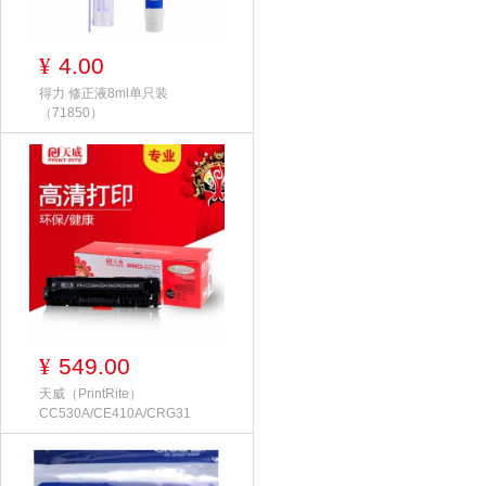
4.00
¥
得力 修正液8ml单只装
（71850）
549.00
¥
天威（PrintRite）
CC530A/CE410A/CRG31