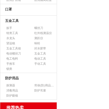
医用护目镜
医用隔离鞋套
口罩
五金工具
扳手
螺丝刀
钳类工具
红外线测温仪
水龙头
测距仪
望远镜
响铃
五金工具箱
封水胶带
电动螺丝刀
五金工具
电工电料
电动工具
手推车
手动工具
锁类
防护用品
探测器
劳保(防)用品（不含医用产品）
消毒用品
防护耳塞
防护眼镜
推荐热卖