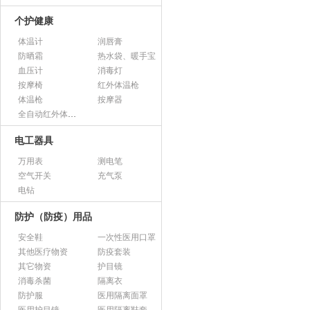
个护健康
体温计
润唇膏
防晒霜
热水袋、暖手宝
血压计
消毒灯
按摩椅
红外体温枪
体温枪
按摩器
全自动红外体温监测仪
电工器具
万用表
测电笔
空气开关
充气泵
电钻
防护（防疫）用品
安全鞋
一次性医用口罩
其他医疗物资
防疫套装
其它物资
护目镜
消毒杀菌
隔离衣
防护服
医用隔离面罩