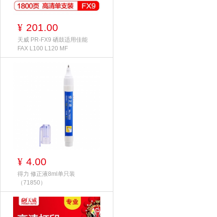
201.00
¥
天威 PR-FX9 硒鼓适用佳能
FAX L100 L120 MF
4.00
¥
得力 修正液8ml单只装
（71850）