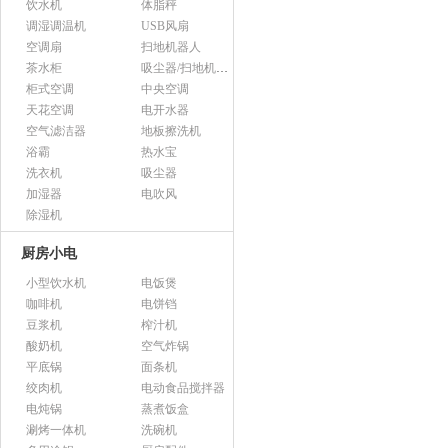
饮水机
体脂秤
调湿调温机
USB风扇
空调扇
扫地机器人
茶水柜
吸尘器/扫地机配件
柜式空调
中央空调
天花空调
电开水器
空气滤洁器
地板擦洗机
浴霸
热水宝
洗衣机
吸尘器
加湿器
电吹风
除湿机
厨房小电
小型饮水机
电饭煲
咖啡机
电饼铛
豆浆机
榨汁机
酸奶机
空气炸锅
平底锅
面条机
绞肉机
电动食品搅拌器
电炖锅
蒸煮饭盒
涮烤一体机
洗碗机