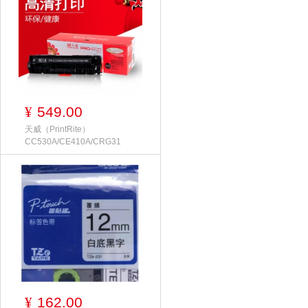
549.00
¥
天威（PrintRite）
CC530A/CE410A/CRG31
162.00
¥