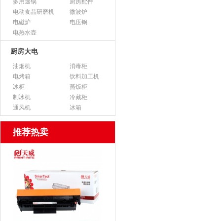
多用途锅
厨房配件
电动食品研磨机
微波炉
电磁炉
电压锅
电热水壶
厨房大电
油烟机
消毒柜
电烤箱
饮料加工机
冰柜
蒸饭柜
制冰机
冷藏柜
通风机
冰箱
推荐热卖