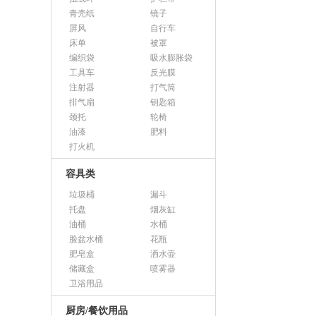
青壳纸
镜子
屏风
自行车
床单
被罩
编织袋
吸水膨胀袋
工具车
反光膜
注射器
打气筒
排气扇
钥匙箱
颈托
轮椅
油漆
肥料
打火机
容具类
垃圾桶
漏斗
托盘
烟灰缸
油桶
水桶
脸盆水桶
花瓶
肥皂盒
洒水壶
储藏盒
喷雾器
卫浴用品
厨房/餐饮用品