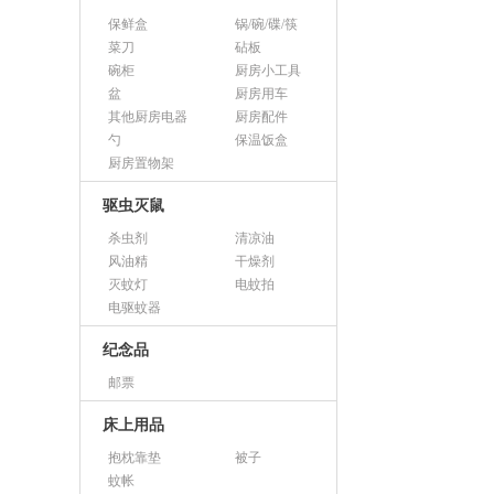
保鲜盒
锅/碗/碟/筷
菜刀
砧板
碗柜
厨房小工具
盆
厨房用车
其他厨房电器
厨房配件
勺
保温饭盒
厨房置物架
驱虫灭鼠
杀虫剂
清凉油
风油精
干燥剂
灭蚊灯
电蚊拍
电驱蚊器
纪念品
邮票
床上用品
抱枕靠垫
被子
蚊帐