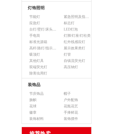
灯饰照明
节能灯
紧急照明及指示灯
应急灯
标志灯
台灯/壁灯/床头灯/落地灯
LED灯泡
手电筒
灯脚/灯座/灯柱类
标准光源箱
红外线感应灯
高杆/路灯/指示灯类
展示效果类灯
吸顶灯
灯管
其他灯具
自镇流荧光灯
双端荧光灯
高压钠灯
除害虫用灯
装饰品
节庆饰品
帽子
旗帜
户外配饰
花球
花瓶花艺
徽章
手捧鲜花
装饰材料
装饰摆件
推荐热卖