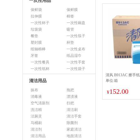
一次性用品
保鲜袋
保鲜膜
拉伸膜
棉签
一次性杯子
一次性碗盘
垃圾袋
吸管
餐垫
一次性筷子
塑封膜
杯垫
纸轴棉棒
一次性桌布
牙签
纸品湿巾
一次性餐具
一次性手套
一次性纸杯
一次性袋子
清风 B913AC 擦手纸
清洁用品
单位:箱
152.00
抹布
拖把
¥
消毒液
漂渍液
空气清新剂
扫把
洗洁精
清洁刷
洁厕灵
清洁手套
马桶刷
除菌剂
清洁剂
家庭清洁
清洁用品
地面清洁