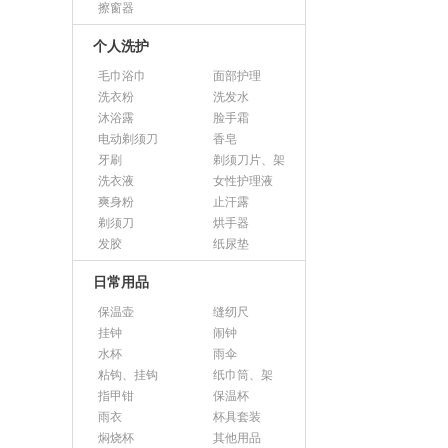
擦窗器
个人洗护
毛巾浴巾
面部护理
洗衣粉
洗发水
沐浴露
脸手霜
电动剃须刀
香皂
牙刷
剃须刀片、架
洗衣液
女性护理液
爽身粉
止汗露
剃须刀
烘手器
发胶
纸尿垫
日常用品
保温壶
缝纫尺
挂钟
闹钟
水杯
雨伞
粘钩、挂钩
纸巾筒、架
指甲钳
保温杯
雨衣
杯具套装
焖烧杯
其他用品