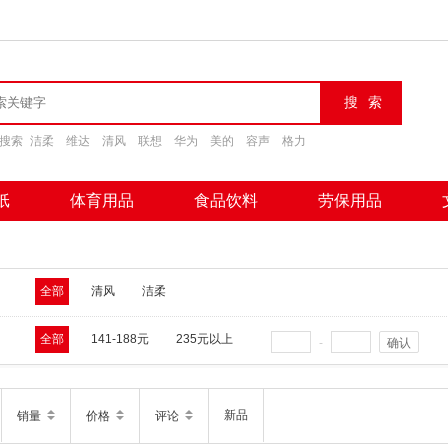
搜索
洁柔
维达
清风
联想
华为
美的
容声
格力
纸
体育用品
食品饮料
劳保用品
全部
清风
洁柔
全部
141-188元
235元以上
-
确认
新品
销量
价格
评论