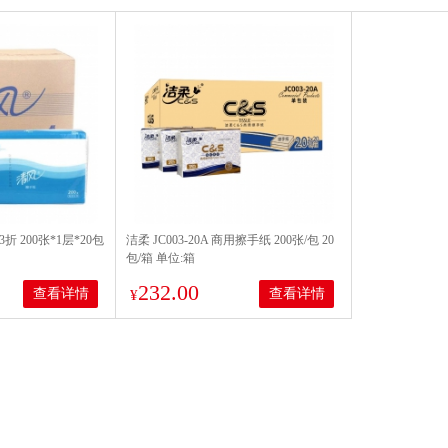
3折 200张*1层*20包
洁柔 JC003-20A 商用擦手纸 200张/包 20
包/箱 单位:箱
232.00
查看详情
查看详情
¥