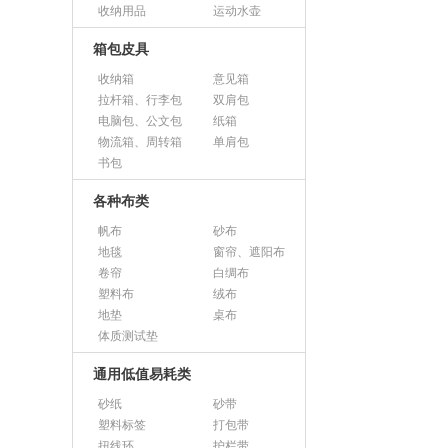
收纳用品
运动水壶
箱包皮具
收纳箱
意见箱
拉杆箱、行李包
双肩包
电脑包、公文包
纸箱
物流箱、周转箱
单肩包
书包
各种布类
帆布
砂布
地毯
窗帘、遮阳布
卷帘
白绸布
塑料布
绒布
地垫
桌布
体质测试垫
通用低值易耗类
砂纸
砂带
塑料标签
打包带
扭线环
护栏带