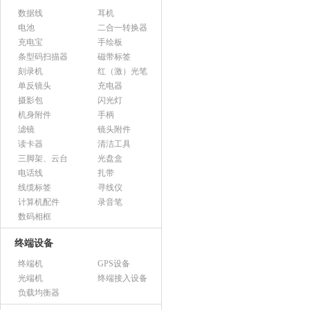
数据线
耳机
电池
二合一转换器
充电宝
手绘板
条型码扫描器
磁带标签
刻录机
红（激）光笔
单反镜头
充电器
摄影包
闪光灯
机身附件
手柄
滤镜
镜头附件
读卡器
清洁工具
三脚架、云台
光盘盒
电话线
扎带
线缆标签
寻线仪
计算机配件
录音笔
数码相框
终端设备
终端机
GPS设备
光端机
终端接入设备
负载均衡器