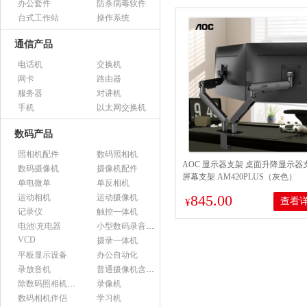
办公套件
防杀病毒软件
台式工作站
操作系统
通信产品
电话机
交换机
网卡
路由器
服务器
对讲机
手机
以太网交换机
数码产品
照相机配件
数码照相机
AOC 显示器支架 桌面升降显示器
数码摄像机
摄像机配件
屏幕支架 AM420PLUS（灰色）
单电微单
单反相机
845.00
运动相机
运动摄像机
查看
¥
记录仪
触控一体机
电池\充电器
小型数码录音设备
VCD
摄录一体机
平板显示设备
办公自动化
录放音机
普通摄像机含附件
除数码照相机以外的照相机及器材
录像机
数码相机伴侣
学习机