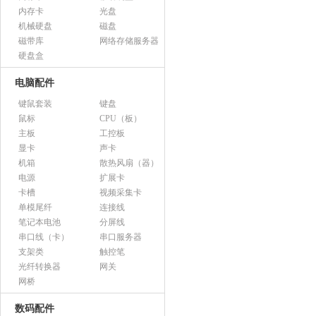
内存卡
光盘
机械硬盘
磁盘
磁带库
网络存储服务器
硬盘盒
电脑配件
键鼠套装
键盘
鼠标
CPU（板）
主板
工控板
显卡
声卡
机箱
散热风扇（器）
电源
扩展卡
卡槽
视频采集卡
单模尾纤
连接线
笔记本电池
分屏线
串口线（卡）
串口服务器
支架类
触控笔
光纤转换器
网关
网桥
数码配件