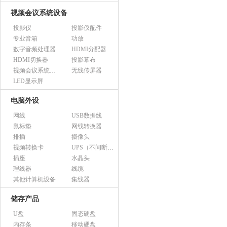
视频会议系统设备
投影仪
投影仪配件
专业音箱
功放
数字音频处理器
HDMI分配器
HDMI切换器
投影幕布
视频会议系统设备（市采）
无线传屏器
LED显示屏
电脑外设
网线
USB数据线
鼠标垫
网线转换器
排插
摄像头
视频转换卡
UPS（不间断电源）
插座
水晶头
理线器
线缆
其他计算机设备
集线器
储存产品
U盘
固态硬盘
内存条
移动硬盘