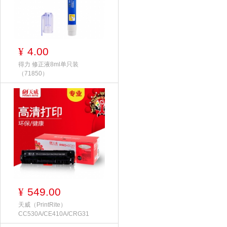
4.00
¥
得力 修正液8ml单只装
（71850）
549.00
¥
天威（PrintRite）
CC530A/CE410A/CRG31