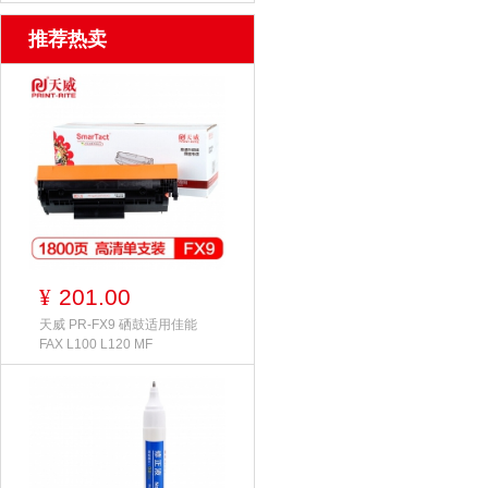
推荐热卖
201.00
¥
天威 PR-FX9 硒鼓适用佳能
FAX L100 L120 MF