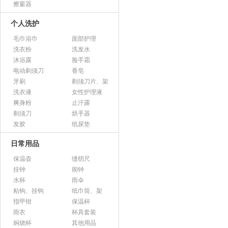
擦窗器
个人洗护
毛巾浴巾
面部护理
洗衣粉
洗发水
沐浴露
脸手霜
电动剃须刀
香皂
牙刷
剃须刀片、架
洗衣液
女性护理液
爽身粉
止汗露
剃须刀
烘手器
发胶
纸尿垫
日常用品
保温壶
缝纫尺
挂钟
闹钟
水杯
雨伞
粘钩、挂钩
纸巾筒、架
指甲钳
保温杯
雨衣
杯具套装
焖烧杯
其他用品