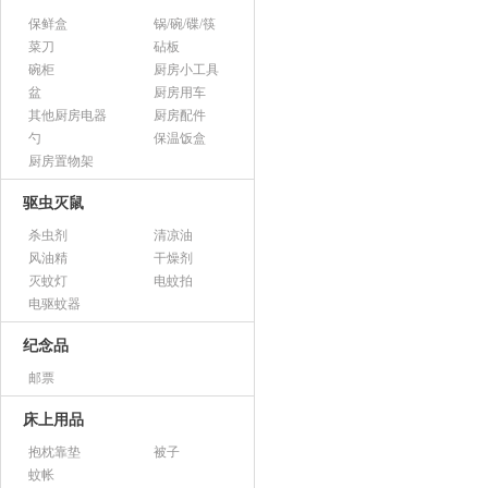
保鲜盒
锅/碗/碟/筷
菜刀
砧板
碗柜
厨房小工具
盆
厨房用车
其他厨房电器
厨房配件
勺
保温饭盒
厨房置物架
驱虫灭鼠
杀虫剂
清凉油
风油精
干燥剂
灭蚊灯
电蚊拍
电驱蚊器
纪念品
邮票
床上用品
抱枕靠垫
被子
蚊帐