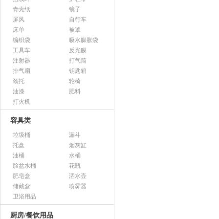
青壳纸
镜子
屏风
自行车
床单
被罩
编织袋
吸水膨胀袋
工具车
反光膜
注射器
打气筒
排气扇
钥匙箱
颈托
轮椅
油漆
肥料
打火机
容具类
垃圾桶
漏斗
托盘
烟灰缸
油桶
水桶
脸盆水桶
花瓶
肥皂盒
洒水壶
储藏盒
喷雾器
卫浴用品
厨房/餐饮用品