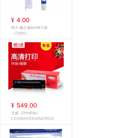
4.00
¥
得力 修正液8ml单只装
（71850）
549.00
¥
天威（PrintRite）
CC530A/CE410A/CRG31