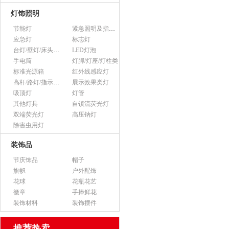
灯饰照明
节能灯
紧急照明及指示灯
应急灯
标志灯
台灯/壁灯/床头灯/落地灯
LED灯泡
手电筒
灯脚/灯座/灯柱类
标准光源箱
红外线感应灯
高杆/路灯/指示灯类
展示效果类灯
吸顶灯
灯管
其他灯具
自镇流荧光灯
双端荧光灯
高压钠灯
除害虫用灯
装饰品
节庆饰品
帽子
旗帜
户外配饰
花球
花瓶花艺
徽章
手捧鲜花
装饰材料
装饰摆件
推荐热卖