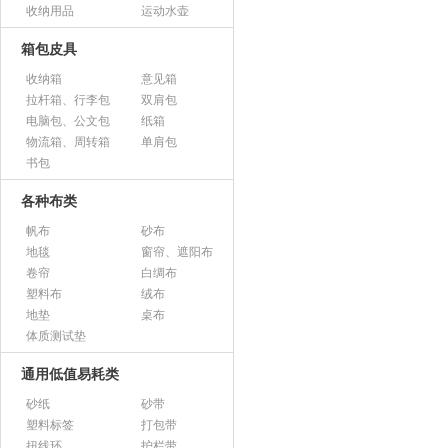
收纳用品
运动水壶
箱包皮具
收纳箱
意见箱
拉杆箱、行李包
双肩包
电脑包、公文包
纸箱
物流箱、周转箱
单肩包
书包
各种布类
帆布
砂布
地毯
窗帘、遮阳布
卷帘
白绸布
塑料布
绒布
地垫
桌布
体质测试垫
通用低值易耗类
砂纸
砂带
塑料标签
打包带
扭线环
护栏带