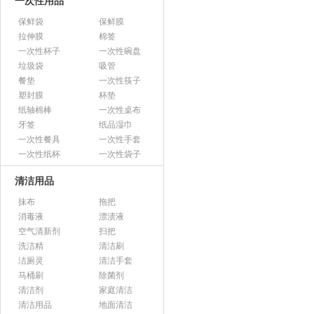
一次性用品
保鲜袋
保鲜膜
拉伸膜
棉签
一次性杯子
一次性碗盘
垃圾袋
吸管
餐垫
一次性筷子
塑封膜
杯垫
纸轴棉棒
一次性桌布
牙签
纸品湿巾
一次性餐具
一次性手套
一次性纸杯
一次性袋子
清洁用品
抹布
拖把
消毒液
漂渍液
空气清新剂
扫把
洗洁精
清洁刷
洁厕灵
清洁手套
马桶刷
除菌剂
清洁剂
家庭清洁
清洁用品
地面清洁