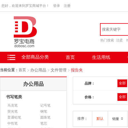
您好，欢迎来到罗宝商城平台！
登录
注册
热门搜索
洁柔
全部商品分类
首页
生活用纸
当前位置：
首页
办公用品
文件管理
报告夹
办公用品
全部
品牌：
书写笔类
全部
价格：
马克笔
记号笔
荧光笔
钢笔
普通铅笔
圆珠笔
排序：
默认
销量
中性笔
笔芯