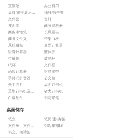
直液笔
办公剪刀
桌牌/磁性展示帖/证件框
抽杆/报告夹
文件套
台灯
皮面本
商务资料册
商务中性笔
长尾票夹
商务文件夹
带架白板
悬挂白板
桌面计算器
语音计算器
液体胶
拉链袋
玻璃杯
纸杯
文件框
函数计算器
封箱胶带
手持式扩音器
公文包
美工刀片
桌面订书机
重型订书机及其它
省力订书机
白板配件
书写铅笔
桌面储存
笔盒
笔筒/座/插/架
文件座、文件架、文件框
钥匙箱扣牌
书立、阅读架