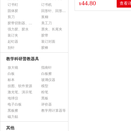
44.80
查看
¥
订书钉
订书机
固体胶
回形针、回形针盒
剪刀
浆糊
胶带切割器、胶带座、封箱器
美工刀
强力胶、胶水
票夹、长尾夹
装订夹
胶带
起钉器
装订封面
别针
胶棒
教学科研普教器具
放大镜
指南针
白板
白板擦
标本
玻璃仪器
挂图、软件资源
模型
激光笔、演示笔
粉笔
地球仪
黑板
电子白板
评价器
黑板擦
教学用计算器等
磁力贴
其他