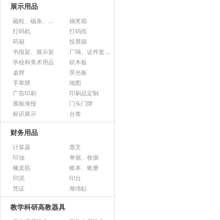
展示用品
磁粒、磁条、磁片
抽奖箱
打码机
打码纸
药箱
投票箱
书报架、展示架
厂绳、证件套、卡套
学校和美术用品
软木板
桌牌
荧光板
手举牌
地图
广告印刷
印刷品定制
展板海报
门头门牌
标识展示
台签
财务用品
计算器
票叉
印油
单据、收据
橡皮筋
账本、账册
印泥
印台
凭证
海绵缸
教学科研高教器具