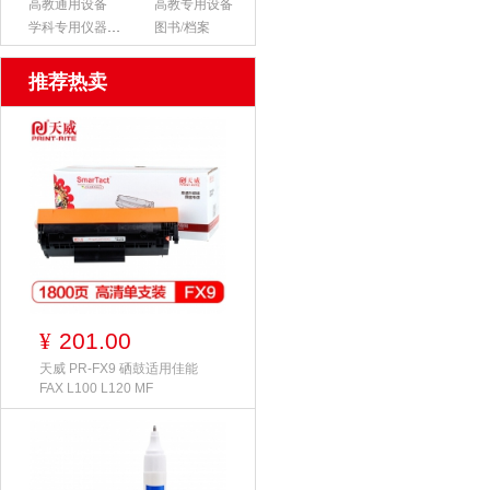
高教通用设备
高教专用设备
学科专用仪器设备
图书/档案
推荐热卖
201.00
¥
天威 PR-FX9 硒鼓适用佳能
FAX L100 L120 MF