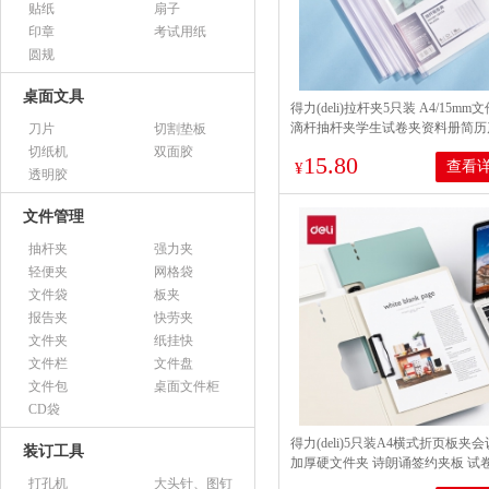
贴纸
扇子
印章
考试用纸
圆规
桌面文具
得力(deli)拉杆夹5只装 A4/15mm
滴杆抽杆夹学生试卷夹资料册简历
刀片
切割垫板
报告收纳夹 透明 63114
切纸机
双面胶
15.80
查看
¥
透明胶
文件管理
抽杆夹
强力夹
轻便夹
网格袋
文件袋
板夹
报告夹
快劳夹
文件夹
纸挂快
文件栏
文件盘
文件包
桌面文件柜
CD袋
得力(deli)5只装A4横式折页板夹
装订工具
加厚硬文件夹 诗朗诵签约夹板 试
收纳夹 混色PE109-J5
打孔机
大头针、图钉