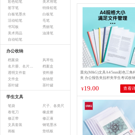
彩色铅笔
美术用笔
签字笔
特殊铅笔
白板笔墨水
白板笔
活动铅笔
毛笔
书写板
秀丽笔
美术用品
油漆笔
自动铅笔
办公收纳
档案袋
风琴包
名片册、名片盒、名片座
档案盒
晨光(M&G)文具A4/5mm彩色三
透明文件套
资料册
夹 办公报告夹拉杆夹学生考试收纳
文件盒
收纳筐
整理收纳文件夹 10个装ADM94519
茶叶罐
茶叶罐
19.00
查看
¥
学生文具
笔袋
尺子、各类尺
卷笔刀
橡皮擦
修正带
修正液
文具套装
钢笔墨水
画板
垫纸板