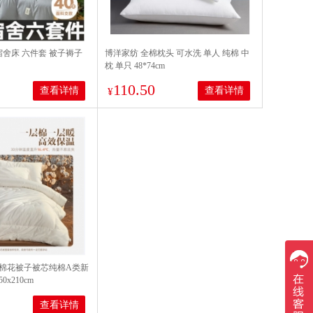
宿舍床 六件套 被子褥子
博洋家纺 全棉枕头 可水洗 单人 纯棉 中
枕 单只 48*74cm
110.50
查看详情
查看详情
¥
棉花被子被芯纯棉A类新
x210cm
查看详情