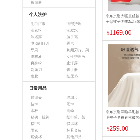
擦窗器
个人洗护
京东京造大暖蚕丝被 
子母被子冬季2x2.3
毛巾浴巾
面部护理
洗衣粉
洗发水
1169.00
¥
沐浴露
脸手霜
电动剃须刀
香皂
牙刷
剃须刀片、架
洗衣液
女性护理液
爽身粉
止汗露
剃须刀
烘手器
发胶
纸尿垫
日常用品
保温壶
缝纫尺
挂钟
闹钟
水杯
雨伞
京东京造深睡羊毛被 
粘钩、挂钩
纸巾筒、架
毛被子冬被春秋被芯(5.2
指甲钳
保温杯
259.00
¥
雨衣
杯具套装
焖烧杯
其他用品