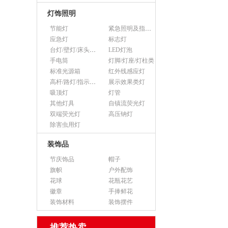
灯饰照明
节能灯
紧急照明及指示灯
应急灯
标志灯
台灯/壁灯/床头灯/落地灯
LED灯泡
手电筒
灯脚/灯座/灯柱类
标准光源箱
红外线感应灯
高杆/路灯/指示灯类
展示效果类灯
吸顶灯
灯管
其他灯具
自镇流荧光灯
双端荧光灯
高压钠灯
除害虫用灯
装饰品
节庆饰品
帽子
旗帜
户外配饰
花球
花瓶花艺
徽章
手捧鲜花
装饰材料
装饰摆件
推荐热卖