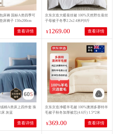
包床褥 国标A类四季可
京东京造大暖蚕丝被 100%天然野生蚕丝
褥子 150x200cm
子母被子冬季2.2x2.4米约9斤
1269.00
查看详情
查看详情
¥
长绒棉A类床上四件套 珠
京东京造净暖羊毛被 100%澳洲多赛特羊
米床 灰蓝
毛被子秋冬加厚被芯(4.6斤) 1.5*2米
369.00
查看详情
查看详情
¥