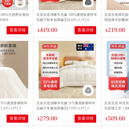
100%天然野生蚕丝
京东京造净暖羊毛被 100%澳洲多赛特羊
京东京造厚乳面
米约8斤
毛被子秋冬加厚被芯(8.0斤) 2.2*2.4
用加厚可折叠床垫床
419.00
219.00
查看详情
查看详情
¥
¥
51%澳洲多赛特羊
京东京造深睡羊毛被 51%澳洲多赛特羊
京东京造 60支
斤) 2.0*2.3
毛被子冬被加厚被芯(7.0斤) 2.0*2.3
光贡缎工艺 1.8
279.00
509.00
查看详情
查看详情
¥
¥