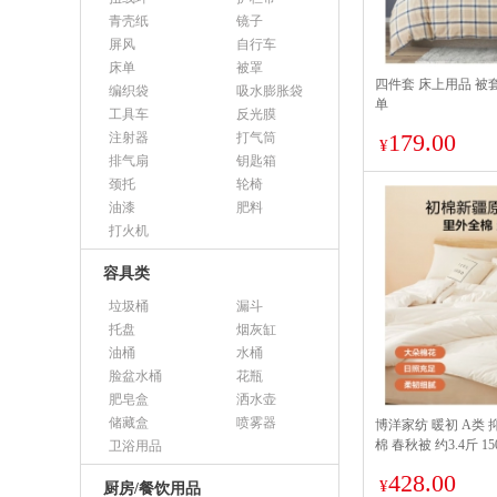
青壳纸
镜子
屏风
自行车
床单
被罩
四件套 床上用品 被套2
编织袋
吸水膨胀袋
单
工具车
反光膜
179.00
注射器
打气筒
¥
排气扇
钥匙箱
颈托
轮椅
油漆
肥料
打火机
容具类
垃圾桶
漏斗
托盘
烟灰缸
油桶
水桶
脸盆水桶
花瓶
肥皂盒
洒水壶
储藏盒
喷雾器
博洋家纺 暖初 A类 抑
棉 春秋被 约3.4斤 150
卫浴用品
428.00
¥
厨房/餐饮用品