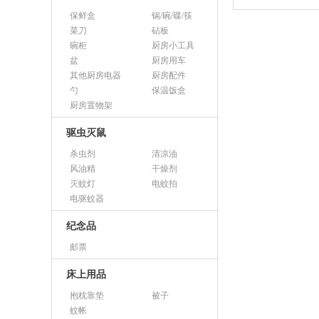
保鲜盒
锅/碗/碟/筷
菜刀
砧板
碗柜
厨房小工具
盆
厨房用车
其他厨房电器
厨房配件
勺
保温饭盒
厨房置物架
驱虫灭鼠
杀虫剂
清凉油
风油精
干燥剂
灭蚊灯
电蚊拍
电驱蚊器
纪念品
邮票
床上用品
抱枕靠垫
被子
蚊帐