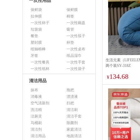
一次性用品
保鲜袋
保鲜膜
拉伸膜
棉签
一次性杯子
一次性碗盘
垃圾袋
吸管
餐垫
一次性筷子
塑封膜
杯垫
纸轴棉棒
一次性桌布
牙签
纸品湿巾
生活元素（LIFEEL
一次性餐具
一次性手套
两个装SY-318Z
一次性纸杯
一次性袋子
134.68
¥
清洁用品
抹布
拖把
消毒液
漂渍液
空气清新剂
扫把
洗洁精
清洁刷
洁厕灵
清洁手套
马桶刷
除菌剂
清洁剂
家庭清洁
清洁用品
地面清洁