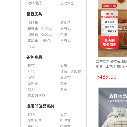
收纳用品
运动水壶
箱包皮具
收纳箱
意见箱
拉杆箱、行李包
双肩包
电脑包、公文包
纸箱
物流箱、周转箱
单肩包
书包
各种布类
京东京造 60支长绒
帆布
砂布
柔磨毛工艺 1.8米床
地毯
窗帘、遮阳布
489.00
¥
卷帘
白绸布
塑料布
绒布
地垫
桌布
体质测试垫
通用低值易耗类
砂纸
砂带
塑料标签
打包带
扭线环
护栏带