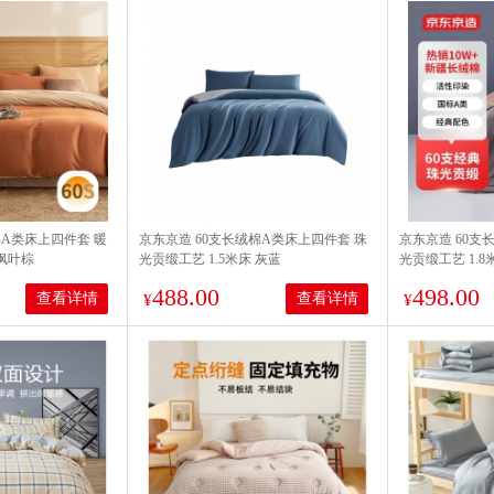
棉A类床上四件套 暖
京东京造 60支长绒棉A类床上四件套 珠
京东京造 60支
 枫叶棕
光贡缎工艺 1.5米床 灰蓝
光贡缎工艺 1.8
488.00
498.00
查看详情
查看详情
¥
¥