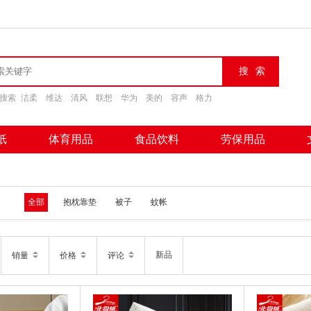
搜索
洁柔
维达
清风
联想
华为
美的
容声
格力
纸
体育用品
食品饮料
劳保用品
全部
抱枕靠垫
被子
蚊帐
新品
销量
价格
评论