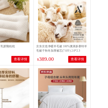
04 乳胶颗粒枕
京东京造净暖羊毛被 100%澳洲多赛特羊
毛被子秋冬加厚被芯(7.0斤) 2.0*2.3
389.00
查看详情
查看详情
¥