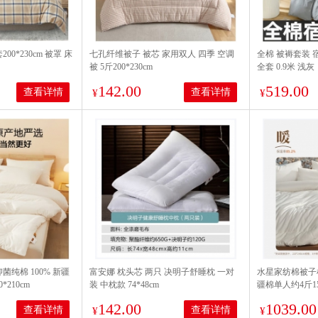
00*230cm 被罩 床
七孔纤维被子 被芯 家用双人 四季 空调
全棉 被褥套装 
被 5斤200*230cm
全套 0.9米 浅灰
142.00
519.00
查看详情
查看详情
¥
¥
菌纯棉 100% 新疆
富安娜 枕头芯 两只 决明子舒睡枕 一对
水星家纺棉被子
*210cm
装 中枕款 74*48cm
疆棉单人约4斤150
142.00
1039.00
查看详情
查看详情
¥
¥