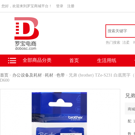
您好，欢迎来到罗宝商城平台！
登录
注册
热门搜索
洁柔
全部商品分类
首页
生活用纸
首页
办公设备及耗材
耗材
色带
兄弟 (brother) TZe-S231 白底黑字
>
>
>
>
D600
商城
配 
数 