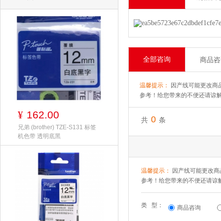
全部咨询
商品咨
温馨提示：
因产线可能更改商
参考！给您带来的不便还请谅
162.00
¥
0
共
条
兄弟 (brother) TZE-S131 标签
机色带 透明底黑
温馨提示：
因产线可能更改商
参考！给您带来的不便还请谅
类 型：
商品咨询