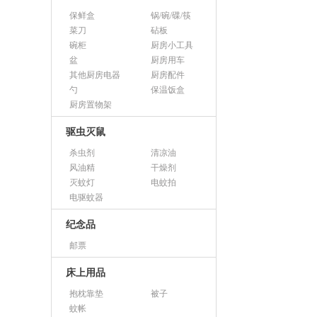
保鲜盒
锅/碗/碟/筷
菜刀
砧板
碗柜
厨房小工具
盆
厨房用车
其他厨房电器
厨房配件
勺
保温饭盒
厨房置物架
驱虫灭鼠
杀虫剂
清凉油
风油精
干燥剂
灭蚊灯
电蚊拍
电驱蚊器
纪念品
邮票
床上用品
抱枕靠垫
被子
蚊帐