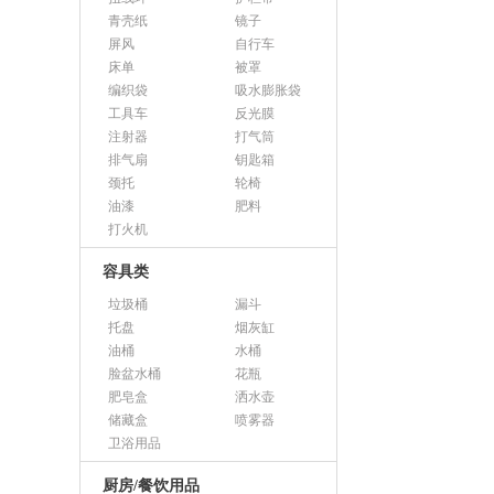
青壳纸
镜子
屏风
自行车
床单
被罩
编织袋
吸水膨胀袋
工具车
反光膜
注射器
打气筒
排气扇
钥匙箱
颈托
轮椅
油漆
肥料
打火机
容具类
垃圾桶
漏斗
托盘
烟灰缸
油桶
水桶
脸盆水桶
花瓶
肥皂盒
洒水壶
储藏盒
喷雾器
卫浴用品
厨房/餐饮用品