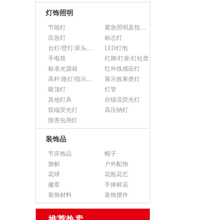
灯饰照明
节能灯
紧急照明及指示灯
应急灯
标志灯
台灯/壁灯/床头灯/落地灯
LED灯泡
手电筒
灯脚/灯座/灯柱类
标准光源箱
红外线感应灯
高杆/路灯/指示灯类
展示效果类灯
吸顶灯
灯管
其他灯具
自镇流荧光灯
双端荧光灯
高压钠灯
除害虫用灯
装饰品
节庆饰品
帽子
旗帜
户外配饰
花球
花瓶花艺
徽章
手捧鲜花
装饰材料
装饰摆件
推荐热卖