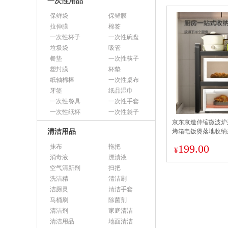
一次性用品
保鲜袋
保鲜膜
拉伸膜
棉签
一次性杯子
一次性碗盘
垃圾袋
吸管
餐垫
一次性筷子
塑封膜
杯垫
纸轴棉棒
一次性桌布
牙签
纸品湿巾
一次性餐具
一次性手套
一次性纸杯
一次性袋子
京东京造伸缩微波炉
清洁用品
烤箱电饭煲落地收纳
199.00
抹布
拖把
¥
消毒液
漂渍液
空气清新剂
扫把
洗洁精
清洁刷
洁厕灵
清洁手套
马桶刷
除菌剂
清洁剂
家庭清洁
清洁用品
地面清洁