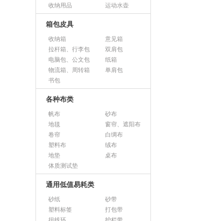
收纳用品
运动水壶
箱包皮具
收纳箱
意见箱
拉杆箱、行李包
双肩包
电脑包、公文包
纸箱
物流箱、周转箱
单肩包
书包
各种布类
帆布
砂布
地毯
窗帘、遮阳布
卷帘
白绸布
塑料布
绒布
地垫
桌布
体质测试垫
通用低值易耗类
砂纸
砂带
塑料标签
打包带
扭线环
护栏带