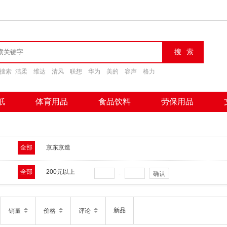
搜索
洁柔
维达
清风
联想
华为
美的
容声
格力
纸
体育用品
食品饮料
劳保用品
全部
京东京造
全部
200元以上
-
确认
新品
销量
价格
评论