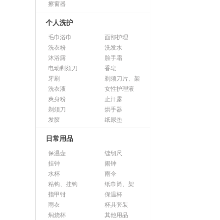
擦窗器
个人洗护
毛巾浴巾
面部护理
洗衣粉
洗发水
沐浴露
脸手霜
电动剃须刀
香皂
牙刷
剃须刀片、架
洗衣液
女性护理液
爽身粉
止汗露
剃须刀
烘手器
发胶
纸尿垫
日常用品
保温壶
缝纫尺
挂钟
闹钟
水杯
雨伞
粘钩、挂钩
纸巾筒、架
指甲钳
保温杯
雨衣
杯具套装
焖烧杯
其他用品