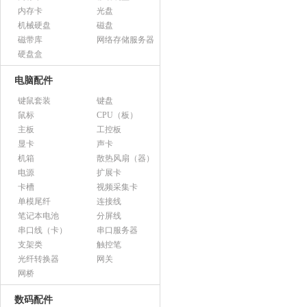
内存卡
光盘
机械硬盘
磁盘
磁带库
网络存储服务器
硬盘盒
电脑配件
键鼠套装
键盘
鼠标
CPU（板）
主板
工控板
显卡
声卡
机箱
散热风扇（器）
电源
扩展卡
卡槽
视频采集卡
单模尾纤
连接线
笔记本电池
分屏线
串口线（卡）
串口服务器
支架类
触控笔
光纤转换器
网关
网桥
数码配件