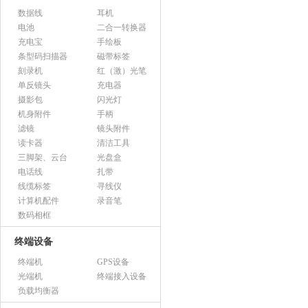
数据线
耳机
电池
二合一转换器
充电宝
手绘板
条型码扫描器
磁带标签
刻录机
红（激）光笔
单反镜头
充电器
摄影包
闪光灯
机身附件
手柄
滤镜
镜头附件
读卡器
清洁工具
三脚架、云台
光盘盒
电话线
扎带
线缆标签
寻线仪
计算机配件
录音笔
数码相框
终端设备
终端机
GPS设备
光端机
终端接入设备
负载均衡器