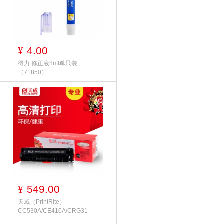
4.00
¥
得力 修正液8ml单只装
（71850）
549.00
¥
天威（PrintRite）
CC530A/CE410A/CRG31