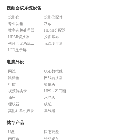
视频会议系统设备
投影仪
投影仪配件
专业音箱
功放
数字音频处理器
HDMI分配器
HDMI切换器
投影幕布
视频会议系统设备（市采）
无线传屏器
LED显示屏
电脑外设
网线
USB数据线
鼠标垫
网线转换器
排插
摄像头
视频转换卡
UPS（不间断电源）
插座
水晶头
理线器
线缆
其他计算机设备
集线器
储存产品
U盘
固态硬盘
内存条
移动硬盘