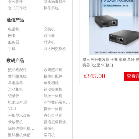
办公套件
防杀病毒软件
台式工作站
操作系统
通信产品
电话机
交换机
网卡
路由器
服务器
对讲机
手机
以太网交换机
华三 光纤收发器 千兆 单模 单纤 
数码产品
换器 3公里 SC接口
照相机配件
数码照相机
345.00
查看
数码摄像机
摄像机配件
¥
单电微单
单反相机
运动相机
运动摄像机
记录仪
触控一体机
电池\充电器
小型数码录音设备
VCD
摄录一体机
平板显示设备
办公自动化
录放音机
普通摄像机含附件
除数码照相机以外的照相机及器材
录像机
数码相机伴侣
学习机