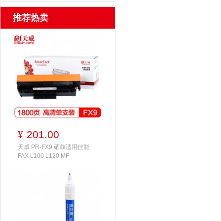
推荐热卖
201.00
¥
天威 PR-FX9 硒鼓适用佳能
FAX L100 L120 MF