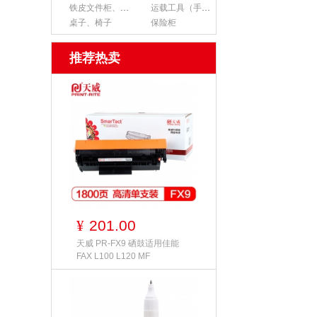
铁皮文件柜、货架
运载工具（手推车、平板车、梯子）
桌子、椅子
保险柜
推荐热卖
201.00
¥
天威 PR-FX9 硒鼓适用佳能
FAX L100 L120 MF