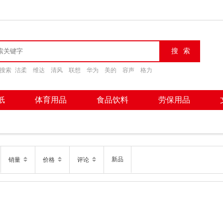
搜索
洁柔
维达
清风
联想
华为
美的
容声
格力
纸
体育用品
食品饮料
劳保用品
新品
销量
价格
评论