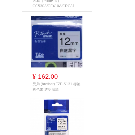
天威（PrintRite）
CC530A/CE410A/CRG31
162.00
¥
兄弟 (brother) TZE-S131 标签
机色带 透明底黑