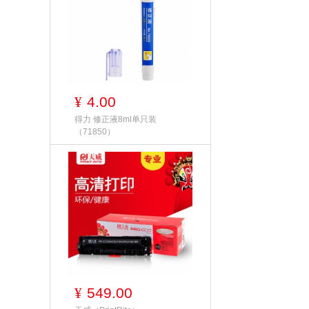
4.00
¥
得力 修正液8ml单只装
（71850）
549.00
¥