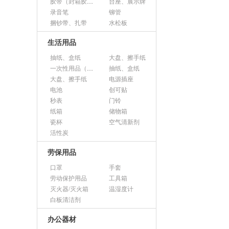
胶带（封箱胶、透明胶、美纹胶、双面胶等）
台座、展示牌
录音笔
铆管
捆钞带、扎带
水松板
生活用品
抽纸、盒纸
大盘、擦手纸
一次性用品（纸杯、胶杯、叉子、碟子等）
抽纸、盒纸
大盘、擦手纸
电源插座
电池
创可贴
秒表
门铃
纸箱
储物箱
瓷杯
空气清新剂
活性炭
劳保用品
口罩
手套
劳动保护用品
工具箱
灭火器/灭火箱
温湿度计
白板清洁剂
办公器材