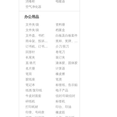
消毒柜
电暖器
空气净化器
办公用品
文件夹/袋
资料册
文件夹/袋
档案盒
文件盘、书栏
白板及白板套件
雨伞架、投诉意见箱、杂志架等杂项
奖杯、奖牌、证书
订书机、订书针、起钉器
介刀/剪刀
回形针
卷笔刀
长尾夹
装订夹
直/劵尺
液体胶、固体胶
名片册
计算器
笔筒
橡皮擦
胶纸座
笔类
笔记本
标签纸、告示贴
纸类/复印纸
电子产品
牛皮封面套
信封/印刷信封
碎纸机
标签机
打印耗材
印台、印油
印章、号码章
橡皮筋