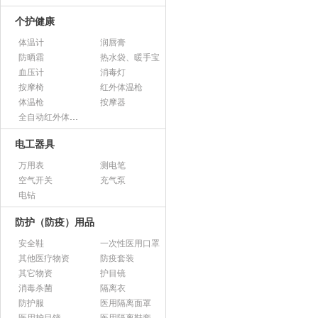
个护健康
体温计
润唇膏
防晒霜
热水袋、暖手宝
血压计
消毒灯
按摩椅
红外体温枪
体温枪
按摩器
全自动红外体温监测仪
电工器具
万用表
测电笔
空气开关
充气泵
电钻
防护（防疫）用品
安全鞋
一次性医用口罩
其他医疗物资
防疫套装
其它物资
护目镜
消毒杀菌
隔离衣
防护服
医用隔离面罩