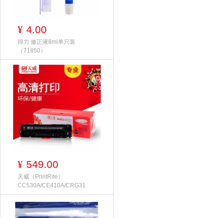
4.00
¥
得力 修正液8ml单只装
（71850）
549.00
¥
天威（PrintRite）
CC530A/CE410A/CRG31