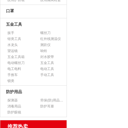
医用护目镜
医用隔离鞋套
口罩
五金工具
扳手
螺丝刀
钳类工具
红外线测温仪
水龙头
测距仪
望远镜
响铃
五金工具箱
封水胶带
电动螺丝刀
五金工具
电工电料
电动工具
手推车
手动工具
锁类
防护用品
探测器
劳保(防)用品（不含医用产品）
消毒用品
防护耳塞
防护眼镜
推荐热卖