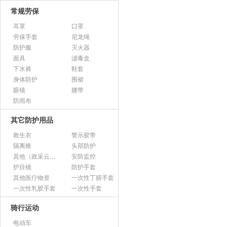
常规劳保
耳罩
口罩
劳保手套
尼龙绳
防护服
灭火器
面具
滤毒盒
下水裤
鞋套
身体防护
围裙
眼镜
腰带
防雨布
其它防护用品
救生衣
警示胶带
隔离锥
头部防护
其他（政采云上架用）
安防监控
护目镜
防护手套
其他医疗物资
一次性丁腈手套
一次性乳胶手套
一次性手套
骑行运动
电动车