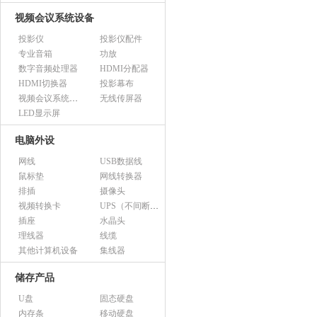
视频会议系统设备
投影仪
投影仪配件
专业音箱
功放
数字音频处理器
HDMI分配器
HDMI切换器
投影幕布
视频会议系统设备（市采）
无线传屏器
LED显示屏
电脑外设
网线
USB数据线
鼠标垫
网线转换器
排插
摄像头
视频转换卡
UPS（不间断电源）
插座
水晶头
理线器
线缆
其他计算机设备
集线器
储存产品
U盘
固态硬盘
内存条
移动硬盘