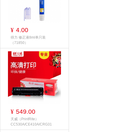
4.00
¥
得力 修正液8ml单只装
（71850）
549.00
¥
天威（PrintRite）
CC530A/CE410A/CRG31