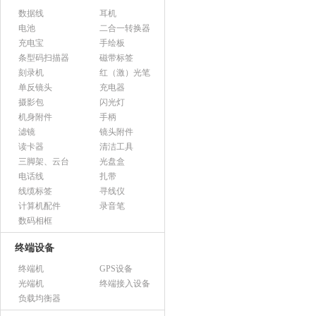
数据线
耳机
电池
二合一转换器
充电宝
手绘板
条型码扫描器
磁带标签
刻录机
红（激）光笔
单反镜头
充电器
摄影包
闪光灯
机身附件
手柄
滤镜
镜头附件
读卡器
清洁工具
三脚架、云台
光盘盒
电话线
扎带
线缆标签
寻线仪
计算机配件
录音笔
数码相框
终端设备
终端机
GPS设备
光端机
终端接入设备
负载均衡器