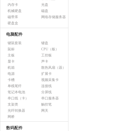
内存卡
光盘
机械硬盘
磁盘
磁带库
网络存储服务器
硬盘盒
电脑配件
键鼠套装
键盘
鼠标
CPU（板）
主板
工控板
显卡
声卡
机箱
散热风扇（器）
电源
扩展卡
卡槽
视频采集卡
单模尾纤
连接线
笔记本电池
分屏线
串口线（卡）
串口服务器
支架类
触控笔
光纤转换器
网关
网桥
数码配件