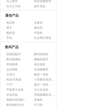
办公套件
防杀病毒软件
台式工作站
操作系统
通信产品
电话机
交换机
网卡
路由器
服务器
对讲机
手机
以太网交换机
数码产品
照相机配件
数码照相机
数码摄像机
摄像机配件
单电微单
单反相机
运动相机
运动摄像机
记录仪
触控一体机
电池\充电器
小型数码录音设备
VCD
摄录一体机
平板显示设备
办公自动化
录放音机
普通摄像机含附件
除数码照相机以外的照相机及器材
录像机
数码相机伴侣
学习机