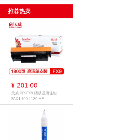
推荐热卖
201.00
¥
天威 PR-FX9 硒鼓适用佳能
FAX L100 L120 MF