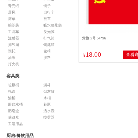
青壳纸
镜子
屏风
自行车
床单
被罩
编织袋
吸水膨胀袋
工具车
反光膜
注射器
打气筒
党旗 5号 64*96
排气扇
钥匙箱
颈托
轮椅
18.00
查看
¥
油漆
肥料
打火机
容具类
垃圾桶
漏斗
托盘
烟灰缸
油桶
水桶
脸盆水桶
花瓶
肥皂盒
洒水壶
储藏盒
喷雾器
卫浴用品
厨房/餐饮用品