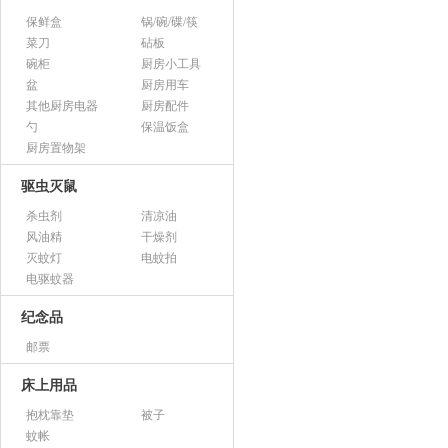
保鲜盒
锅/碗/碟/筷
菜刀
砧板
碗柜
厨房小工具
盆
厨房用车
其他厨房电器
厨房配件
勺
保温饭盒
厨房置物架
驱虫灭鼠
杀虫剂
清凉油
风油精
干燥剂
灭蚊灯
电蚊拍
电驱蚊器
纪念品
邮票
床上用品
抱枕靠垫
被子
蚊帐