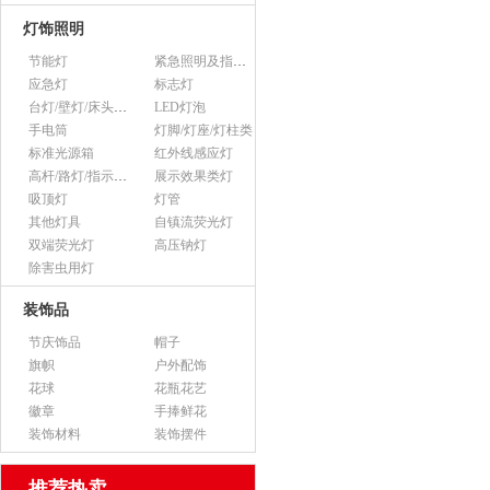
灯饰照明
节能灯
紧急照明及指示灯
应急灯
标志灯
台灯/壁灯/床头灯/落地灯
LED灯泡
手电筒
灯脚/灯座/灯柱类
标准光源箱
红外线感应灯
高杆/路灯/指示灯类
展示效果类灯
吸顶灯
灯管
其他灯具
自镇流荧光灯
双端荧光灯
高压钠灯
除害虫用灯
装饰品
节庆饰品
帽子
旗帜
户外配饰
花球
花瓶花艺
徽章
手捧鲜花
装饰材料
装饰摆件
推荐热卖