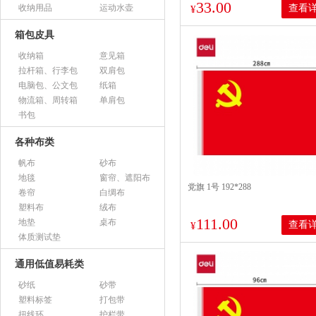
33.00
收纳用品
运动水壶
查看
¥
箱包皮具
收纳箱
意见箱
拉杆箱、行李包
双肩包
电脑包、公文包
纸箱
物流箱、周转箱
单肩包
书包
各种布类
帆布
砂布
地毯
窗帘、遮阳布
党旗 1号 192*288
卷帘
白绸布
塑料布
绒布
111.00
地垫
桌布
查看
¥
体质测试垫
通用低值易耗类
砂纸
砂带
塑料标签
打包带
扭线环
护栏带