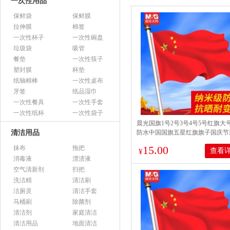
一次性用品
保鲜袋
保鲜膜
拉伸膜
棉签
一次性杯子
一次性碗盘
垃圾袋
吸管
餐垫
一次性筷子
塑封膜
杯垫
纸轴棉棒
一次性桌布
牙签
纸品湿巾
一次性餐具
一次性手套
一次性纸杯
一次性袋子
晨光国旗1号2号3号4号5号红旗大
清洁用品
防水中国国旗五星红旗旗子国庆节
户外挂旗杆灯杆街道墙壁门店 64*9
15.00
抹布
拖把
查看
¥
消毒液
漂渍液
空气清新剂
扫把
洗洁精
清洁刷
洁厕灵
清洁手套
马桶刷
除菌剂
清洁剂
家庭清洁
清洁用品
地面清洁