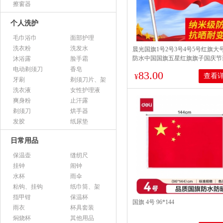
擦窗器
个人洗护
毛巾浴巾
面部护理
洗衣粉
洗发水
晨光国旗1号2号3号4号5号红旗大
防水中国国旗五星红旗旗子国庆节
沐浴露
脸手霜
户外挂旗杆灯杆街道墙壁门店 192*2
电动剃须刀
香皂
83.00
查看
¥
牙刷
剃须刀片、架
洗衣液
女性护理液
爽身粉
止汗露
剃须刀
烘手器
发胶
纸尿垫
日常用品
保温壶
缝纫尺
挂钟
闹钟
水杯
雨伞
粘钩、挂钩
纸巾筒、架
指甲钳
保温杯
国旗 4号 96*144
雨衣
杯具套装
焖烧杯
其他用品