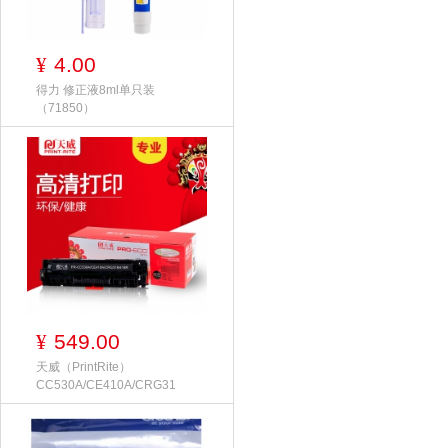
4.00
¥
得力 修正液8ml单只装
（71850）
549.00
¥
天威（PrintRite）
CC530A/CE410A/CRG31