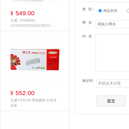
类 型：
商品咨询
549.00
¥
天威（PrintRite）
网 名:
CC530A/CE410A/CRG31
内 容:
验证码:
552.00
¥
天威 CF410A 黑色硒鼓 红包专
业装