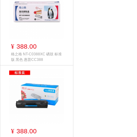
388.00
¥
格之格 NT-C0388XC 硒鼓 标准
版 黑色 惠普CC388
388.00
¥