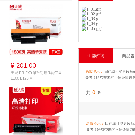
全部咨询
商品咨
201.00
¥
温馨提示：
因产线可能更改商
天威 PR-FX9 硒鼓适用佳能FAX
参考！给您带来的不便还请谅
L100 L120 MF
0
共
条
温馨提示：
因产线可能更改商
参考！给您带来的不便还请谅