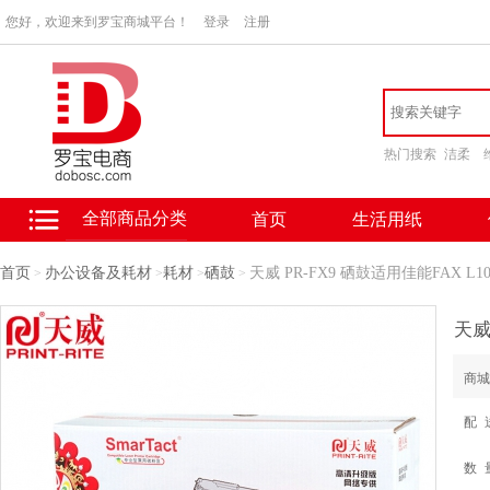
您好，欢迎来到罗宝商城平台！
登录
注册
热门搜索
洁柔
全部商品分类
首页
生活用纸
首页
办公设备及耗材
耗材
硒鼓
天威 PR-FX9 硒鼓适用佳能FAX L100
>
>
>
>
商城
配 
数 