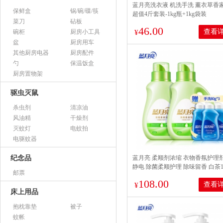
蓝月亮洗衣液 机洗手洗 薰衣草香
保鲜盒
锅/碗/碟/筷
超值4斤套装-1kg瓶+1kg袋装
菜刀
砧板
46.00
查看
碗柜
厨房小工具
¥
盆
厨房用车
其他厨房电器
厨房配件
勺
保温饭盒
厨房置物架
驱虫灭鼠
杀虫剂
清凉油
风油精
干燥剂
灭蚊灯
电蚊拍
电驱蚊器
纪念品
蓝月亮 柔顺剂浓缩 衣物香氛护理
静电 除菌柔顺护理 除味留香 白茶1k
邮票
108.00
查看
¥
床上用品
抱枕靠垫
被子
蚊帐