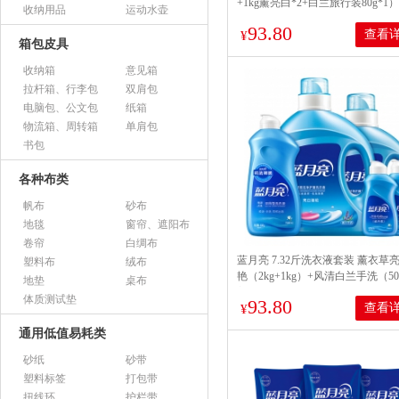
+1kg薰亮白*2+白兰旅行装80g*1）
收纳用品
运动水壶
93.80
查看
¥
箱包皮具
收纳箱
意见箱
拉杆箱、行李包
双肩包
电脑包、公文包
纸箱
物流箱、周转箱
单肩包
书包
各种布类
帆布
砂布
地毯
窗帘、遮阳布
卷帘
白绸布
蓝月亮 7.32斤洗衣液套装 薰衣草
塑料布
绒布
艳（2kg+1kg）+风清白兰手洗（50
地垫
桌布
盖+80g旅行装×2）
体质测试垫
93.80
查看
¥
通用低值易耗类
砂纸
砂带
塑料标签
打包带
扭线环
护栏带