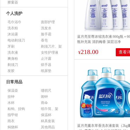
擦窗器
个人洗护
毛巾浴巾
面部护理
洗衣粉
洗发水
沐浴露
脸手霜
蓝月亮至尊浓缩洗衣液:660g瓶＋660
电动剃须刀
香皂
瓶补充装 清韵梅香 深层洁净
牙刷
剃须刀片、架
218.00
查看
¥
洗衣液
女性护理液
爽身粉
止汗露
剃须刀
烘手器
发胶
纸尿垫
日常用品
保温壶
缝纫尺
挂钟
闹钟
水杯
雨伞
粘钩、挂钩
纸巾筒、架
指甲钳
保温杯
雨衣
杯具套装
蓝月亮薰衣草香洗衣液套装（2kg
焖烧杯
其他用品