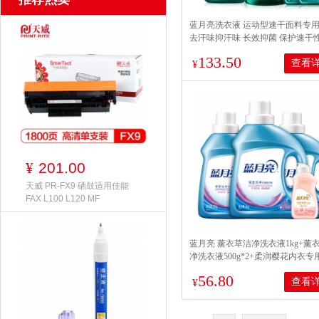
蓝月亮洗衣液 运动型速干面料专用
去汗味抑汗味 长效抑菌 保护速干性
茶香氛留香24h 至尊660g+速干500
133.50
查看
¥
201.00
¥
天威 PR-FX9 硒鼓适用佳能
FAX L100 L120 MF
蓝月亮 薰衣草洁净洗衣液1kg+薰
净洗衣液500g*2+柔润樱花内衣专
液(旅行装)80g
56.80
查看
¥