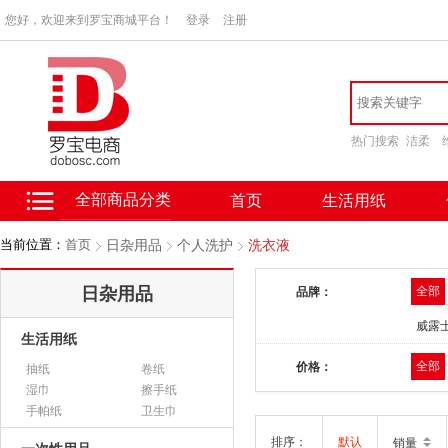
您好，欢迎来到罗宝商城平台！
登录
注册
热门搜索
洁柔
全部商品分类
首页
生活用纸
当前位置：
首页
日杂用品
个人洗护
洗衣液
日杂用品
全部
品牌：
威露
生活用纸
全部
价格：
抽纸
卷纸
湿巾
擦手纸
手帕纸
卫生巾
排序：
默认
销量