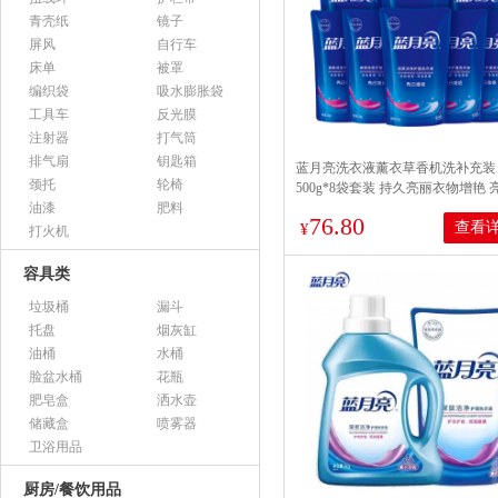
青壳纸
镜子
屏风
自行车
床单
被罩
编织袋
吸水膨胀袋
工具车
反光膜
注射器
打气筒
排气扇
钥匙箱
蓝月亮洗衣液薰衣草香机洗补充装
颈托
轮椅
500g*8袋套装 持久亮丽衣物增艳 
油漆
肥料
500g*8袋
76.80
查看
¥
打火机
容具类
垃圾桶
漏斗
托盘
烟灰缸
油桶
水桶
脸盆水桶
花瓶
肥皂盒
洒水壶
储藏盒
喷雾器
卫浴用品
厨房/餐饮用品