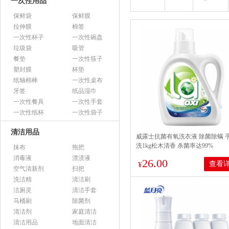
一次性用品
保鲜袋
保鲜膜
拉伸膜
棉签
一次性杯子
一次性碗盘
垃圾袋
吸管
餐垫
一次性筷子
塑封膜
杯垫
纸轴棉棒
一次性桌布
牙签
纸品湿巾
一次性餐具
一次性手套
一次性纸杯
一次性袋子
清洁用品
威露士抗菌有氧洗衣液 除菌除螨 
洗1kg松木清香 杀菌率达99%
抹布
拖把
消毒液
漂渍液
26.00
查看
¥
空气清新剂
扫把
洗洁精
清洁刷
洁厕灵
清洁手套
马桶刷
除菌剂
清洁剂
家庭清洁
清洁用品
地面清洁