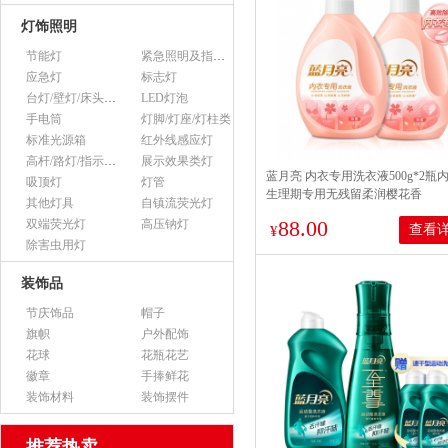
灯饰照明
节能灯
紧急照明及指示灯
应急灯
标志灯
台灯/壁灯/床头灯/落地灯
LED灯泡
手电筒
灯脚/灯座/灯柱类
标准光源箱
红外线感应灯
高杆/路灯/指示灯类
展示效果类灯
蓝月亮 内衣专用洗衣液500g*2瓶
吸顶灯
灯管
生理期专用无残留柔润樱花香
其他灯具
自镇流荧光灯
88.00
双端荧光灯
高压钠灯
查看
¥
除害虫用灯
装饰品
节庆饰品
帽子
旗帜
户外配饰
花球
花瓶花艺
徽章
手捧鲜花
装饰材料
装饰摆件
推荐热卖