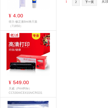
1
共2
2
下一页
4.00
¥
得力 修正液8ml单只装
（71850）
549.00
¥
天威（PrintRite）
CC530A/CE410A/CRG31