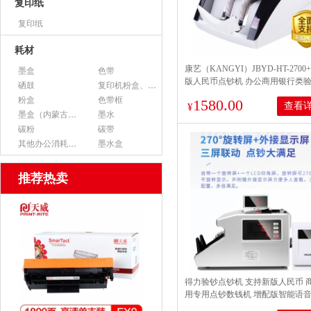
复印纸
复印纸
耗材
康艺（KANGYI）JBYD-HT-2700+
墨盒
色带
版人民币点钞机 办公商用银行类
硒鼓
复印机粉盒、墨粉
新旧混点
粉盒
色带框
1580.00
查看
¥
墨盒（内蒙古专用）
墨水
碳粉
碳带
其他办公消耗用品
墨水盒
推荐热卖
得力验钞点钞机 支持新版人民币 
用专用点钞数钱机 增配版智能语音
33026S