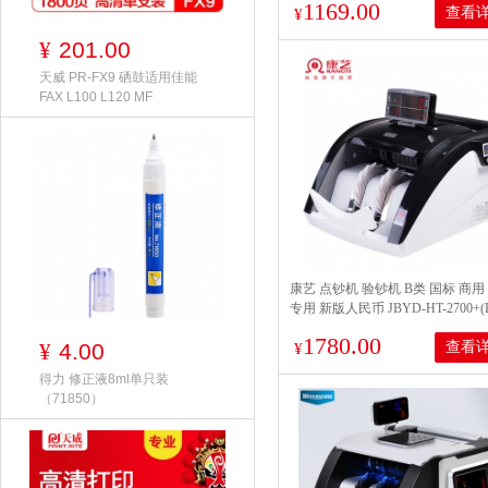
1169.00
查看
¥
201.00
¥
天威 PR-FX9 硒鼓适用佳能
FAX L100 L120 MF
康艺 点钞机 验钞机 B类 国标 商用
专用 新版人民币 JBYD-HT-2700+(
1780.00
4.00
查看
¥
¥
得力 修正液8ml单只装
（71850）