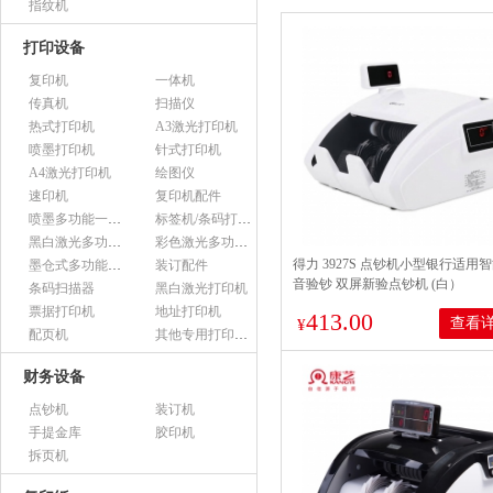
指纹机
打印设备
复印机
一体机
传真机
扫描仪
热式打印机
A3激光打印机
喷墨打印机
针式打印机
A4激光打印机
绘图仪
速印机
复印机配件
喷墨多功能一体机
标签机/条码打印机
黑白激光多功能一体机
彩色激光多功能一体机
得力 3927S 点钞机小型银行适用
墨仓式多功能一体机
装订配件
音验钞 双屏新验点钞机 (白）
条码扫描器
黑白激光打印机
票据打印机
地址打印机
413.00
查看
¥
配页机
其他专用打印设备
财务设备
点钞机
装订机
手提金库
胶印机
拆页机