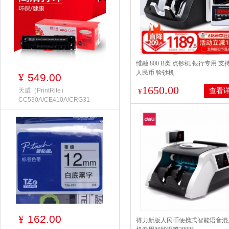
维融 800 B类 点钞机 银行专用 支
人民币 验钞机
549.00
¥
1650.00
天威（PrintRite）
查看
¥
CC530A/CE410A/CRG31
162.00
¥
得力新版人民币便携式智能语音混