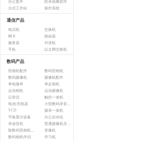
办公套件
防杀病毒软件
台式工作站
操作系统
通信产品
电话机
交换机
网卡
路由器
服务器
对讲机
手机
以太网交换机
数码产品
照相机配件
数码照相机
数码摄像机
摄像机配件
单电微单
单反相机
运动相机
运动摄像机
记录仪
触控一体机
电池\充电器
小型数码录音设备
VCD
摄录一体机
平板显示设备
办公自动化
录放音机
普通摄像机含附件
除数码照相机以外的照相机及器材
录像机
数码相机伴侣
学习机