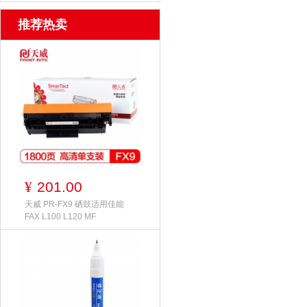
推荐热卖
201.00
¥
天威 PR-FX9 硒鼓适用佳能
FAX L100 L120 MF