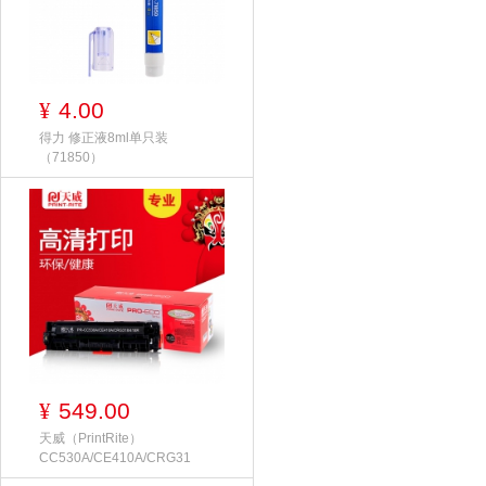
4.00
¥
得力 修正液8ml单只装
（71850）
549.00
¥
天威（PrintRite）
CC530A/CE410A/CRG31