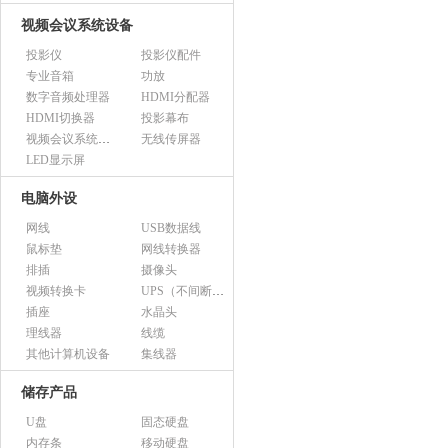
视频会议系统设备
投影仪
投影仪配件
专业音箱
功放
数字音频处理器
HDMI分配器
HDMI切换器
投影幕布
视频会议系统设备（市采）
无线传屏器
LED显示屏
电脑外设
网线
USB数据线
鼠标垫
网线转换器
排插
摄像头
视频转换卡
UPS（不间断电源）
插座
水晶头
理线器
线缆
其他计算机设备
集线器
储存产品
U盘
固态硬盘
内存条
移动硬盘