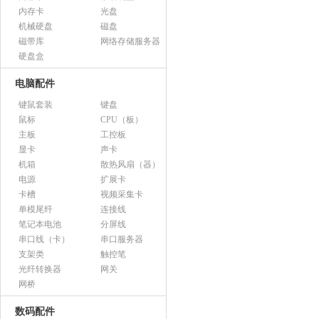
内存卡
光盘
机械硬盘
磁盘
磁带库
网络存储服务器
硬盘盒
电脑配件
键鼠套装
键盘
鼠标
CPU（板）
主板
工控板
显卡
声卡
机箱
散热风扇（器）
电源
扩展卡
卡槽
视频采集卡
单模尾纤
连接线
笔记本电池
分屏线
串口线（卡）
串口服务器
支架类
触控笔
光纤转换器
网关
网桥
数码配件