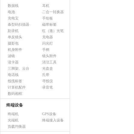
数据线
耳机
电池
二合一转换器
充电宝
手绘板
条型码扫描器
磁带标签
刻录机
红（激）光笔
单反镜头
充电器
摄影包
闪光灯
机身附件
手柄
滤镜
镜头附件
读卡器
清洁工具
三脚架、云台
光盘盒
电话线
扎带
线缆标签
寻线仪
计算机配件
录音笔
数码相框
终端设备
终端机
GPS设备
光端机
终端接入设备
负载均衡器