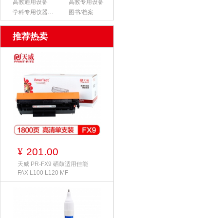
高教通用设备
高教专用设备
学科专用仪器设备
图书/档案
推荐热卖
201.00
¥
天威 PR-FX9 硒鼓适用佳能
FAX L100 L120 MF