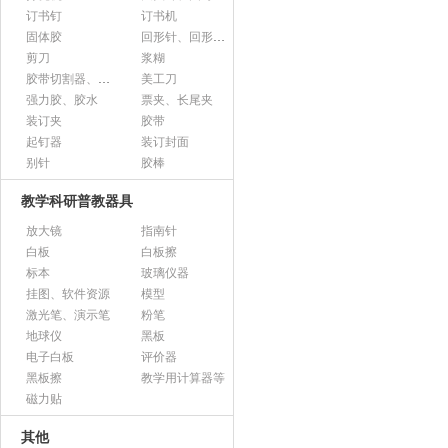
订书钉
订书机
固体胶
回形针、回形针盒
剪刀
浆糊
胶带切割器、胶带座、封箱器
美工刀
强力胶、胶水
票夹、长尾夹
装订夹
胶带
起钉器
装订封面
别针
胶棒
教学科研普教器具
放大镜
指南针
白板
白板擦
标本
玻璃仪器
挂图、软件资源
模型
激光笔、演示笔
粉笔
地球仪
黑板
电子白板
评价器
黑板擦
教学用计算器等
磁力贴
其他