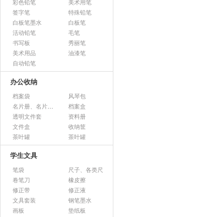
彩色铅笔
美术用笔
签字笔
特殊铅笔
白板笔墨水
白板笔
活动铅笔
毛笔
书写板
秀丽笔
美术用品
油漆笔
自动铅笔
办公收纳
档案袋
风琴包
名片册、名片盒、名片座
档案盒
透明文件套
资料册
文件盒
收纳筐
茶叶罐
茶叶罐
学生文具
笔袋
尺子、各类尺
卷笔刀
橡皮擦
修正带
修正液
文具套装
钢笔墨水
画板
垫纸板