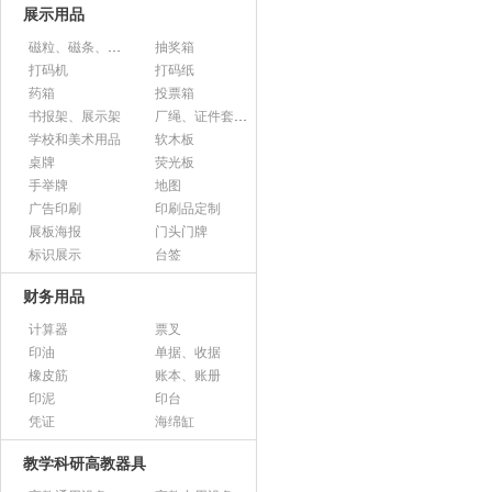
展示用品
磁粒、磁条、磁片
抽奖箱
打码机
打码纸
药箱
投票箱
书报架、展示架
厂绳、证件套、卡套
学校和美术用品
软木板
桌牌
荧光板
手举牌
地图
广告印刷
印刷品定制
展板海报
门头门牌
标识展示
台签
财务用品
计算器
票叉
印油
单据、收据
橡皮筋
账本、账册
印泥
印台
凭证
海绵缸
教学科研高教器具