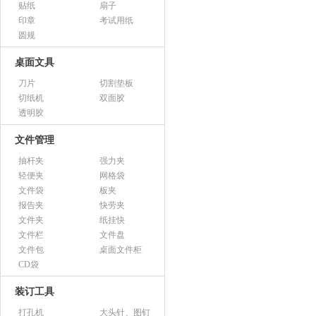
贴纸
扇子
印章
考试用纸
圆规
桌面文具
刀片
切割垫板
切纸机
双面胶
透明胶
文件管理
抽杆夹
强力夹
轻便夹
网格袋
文件袋
板夹
报告夹
快劳夹
文件夹
纸挂快
文件栏
文件盘
文件包
桌面文件柜
CD袋
装订工具
打孔机
大头针、图钉