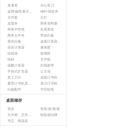
直液笔
办公剪刀
桌牌/磁性展示帖/证件框
抽杆/报告夹
文件套
台灯
皮面本
商务资料册
商务中性笔
长尾票夹
商务文件夹
带架白板
悬挂白板
桌面计算器
语音计算器
液体胶
拉链袋
玻璃杯
纸杯
文件框
函数计算器
封箱胶带
手持式扩音器
公文包
美工刀片
桌面订书机
重型订书机及其它
省力订书机
白板配件
书写铅笔
桌面储存
笔盒
笔筒/座/插/架
文件座、文件架、文件框
钥匙箱扣牌
书立、阅读架