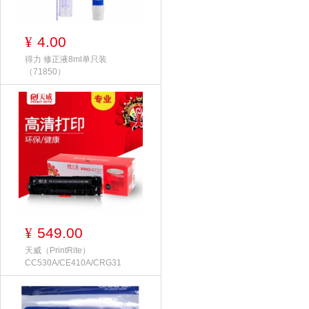
4.00
¥
得力 修正液8ml单只装
（71850）
549.00
¥
天威（PrintRite）
CC530A/CE410A/CRG31