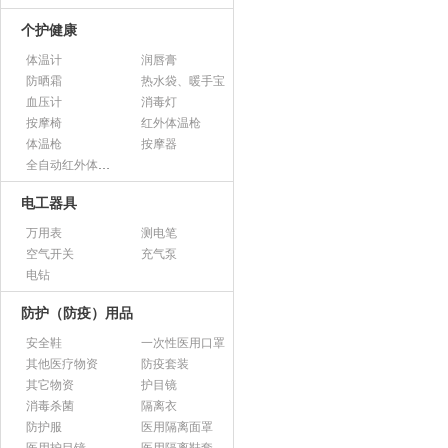
个护健康
体温计
润唇膏
防晒霜
热水袋、暖手宝
血压计
消毒灯
按摩椅
红外体温枪
体温枪
按摩器
全自动红外体温监测仪
电工器具
万用表
测电笔
空气开关
充气泵
电钻
防护（防疫）用品
安全鞋
一次性医用口罩
其他医疗物资
防疫套装
其它物资
护目镜
消毒杀菌
隔离衣
防护服
医用隔离面罩