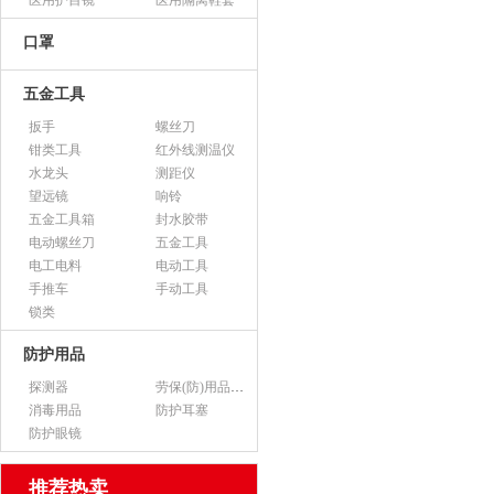
医用护目镜
医用隔离鞋套
口罩
五金工具
扳手
螺丝刀
钳类工具
红外线测温仪
水龙头
测距仪
望远镜
响铃
五金工具箱
封水胶带
电动螺丝刀
五金工具
电工电料
电动工具
手推车
手动工具
锁类
防护用品
探测器
劳保(防)用品（不含医用产品）
消毒用品
防护耳塞
防护眼镜
推荐热卖