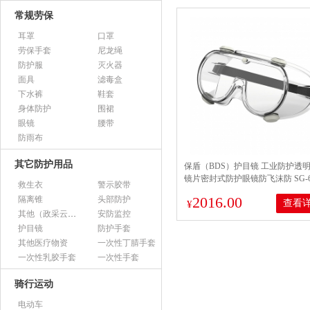
常规劳保
耳罩
口罩
劳保手套
尼龙绳
防护服
灭火器
面具
滤毒盒
下水裤
鞋套
身体防护
围裙
眼镜
腰带
防雨布
其它防护用品
保盾（BDS）护目镜 工业防护透
镜片密封式防护眼镜防飞沫防 SG-60
救生衣
警示胶带
护目镜 10付/内盒 12盒/1箱
2016.00
隔离锥
头部防护
查看
¥
其他（政采云上架用）
安防监控
护目镜
防护手套
其他医疗物资
一次性丁腈手套
一次性乳胶手套
一次性手套
骑行运动
电动车