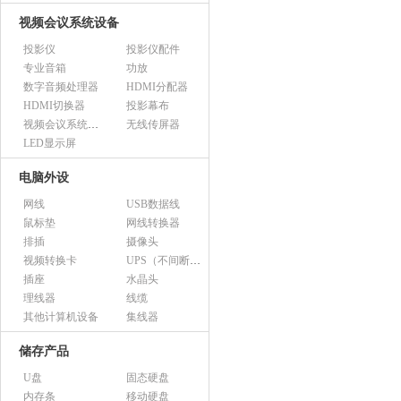
视频会议系统设备
投影仪
投影仪配件
专业音箱
功放
数字音频处理器
HDMI分配器
HDMI切换器
投影幕布
视频会议系统设备（市采）
无线传屏器
LED显示屏
电脑外设
网线
USB数据线
鼠标垫
网线转换器
排插
摄像头
视频转换卡
UPS（不间断电源）
插座
水晶头
理线器
线缆
其他计算机设备
集线器
储存产品
U盘
固态硬盘
内存条
移动硬盘