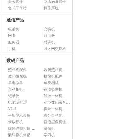
办公套件
防杀病毒软件
台式工作站
操作系统
通信产品
电话机
交换机
网卡
路由器
服务器
对讲机
手机
以太网交换机
数码产品
照相机配件
数码照相机
数码摄像机
摄像机配件
单电微单
单反相机
运动相机
运动摄像机
记录仪
触控一体机
电池\充电器
小型数码录音设备
VCD
摄录一体机
平板显示设备
办公自动化
录放音机
普通摄像机含附件
除数码照相机以外的照相机及器材
录像机
数码相机伴侣
学习机