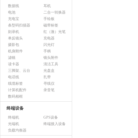
数据线
耳机
电池
二合一转换器
充电宝
手绘板
条型码扫描器
磁带标签
刻录机
红（激）光笔
单反镜头
充电器
摄影包
闪光灯
机身附件
手柄
滤镜
镜头附件
读卡器
清洁工具
三脚架、云台
光盘盒
电话线
扎带
线缆标签
寻线仪
计算机配件
录音笔
数码相框
终端设备
终端机
GPS设备
光端机
终端接入设备
负载均衡器