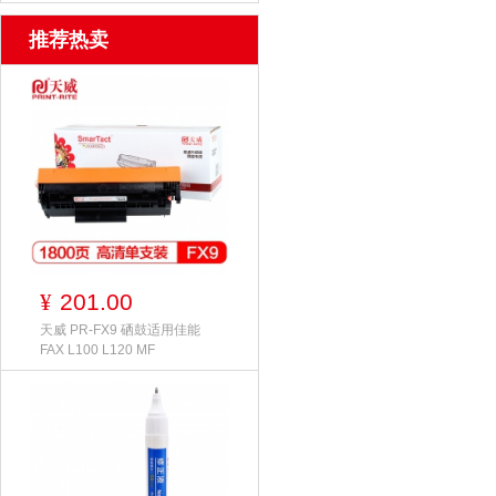
推荐热卖
201.00
¥
天威 PR-FX9 硒鼓适用佳能
FAX L100 L120 MF