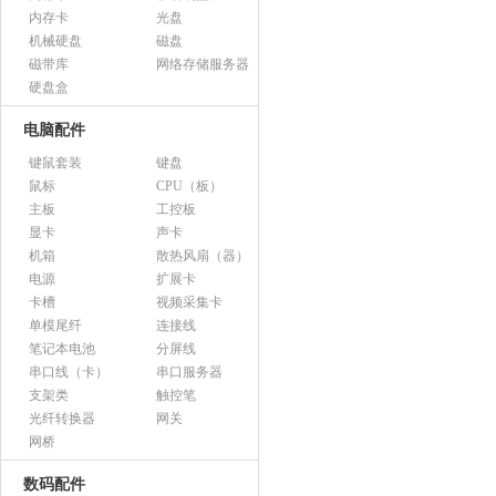
内存卡
光盘
机械硬盘
磁盘
磁带库
网络存储服务器
硬盘盒
电脑配件
键鼠套装
键盘
鼠标
CPU（板）
主板
工控板
显卡
声卡
机箱
散热风扇（器）
电源
扩展卡
卡槽
视频采集卡
单模尾纤
连接线
笔记本电池
分屏线
串口线（卡）
串口服务器
支架类
触控笔
光纤转换器
网关
网桥
数码配件