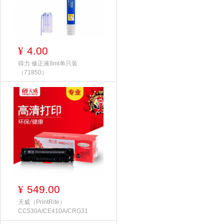
4.00
¥
得力 修正液8ml单只装
（71850）
549.00
¥
天威（PrintRite）
CC530A/CE410A/CRG31