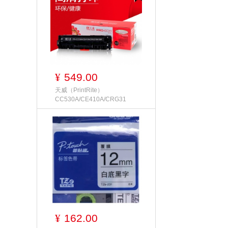
549.00
¥
天威（PrintRite）
CC530A/CE410A/CRG31
162.00
¥