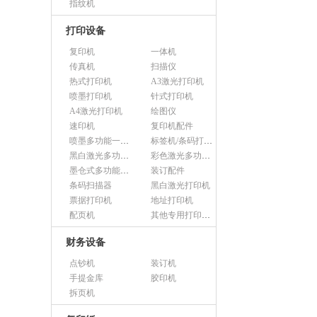
指纹机
打印设备
复印机
一体机
传真机
扫描仪
热式打印机
A3激光打印机
喷墨打印机
针式打印机
A4激光打印机
绘图仪
速印机
复印机配件
喷墨多功能一体机
标签机/条码打印机
黑白激光多功能一体机
彩色激光多功能一体机
墨仓式多功能一体机
装订配件
条码扫描器
黑白激光打印机
票据打印机
地址打印机
配页机
其他专用打印设备
财务设备
点钞机
装订机
手提金库
胶印机
拆页机