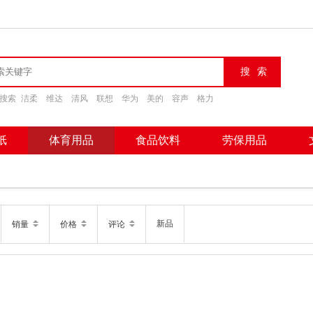
搜索
洁柔
维达
清风
联想
华为
美的
容声
格力
纸
体育用品
食品饮料
劳保用品
新品
销量
价格
评论