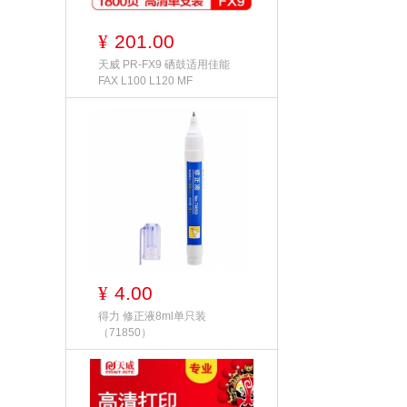
201.00
¥
天威 PR-FX9 硒鼓适用佳能
FAX L100 L120 MF
4.00
¥
得力 修正液8ml单只装
（71850）