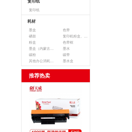
复印纸
复印纸
耗材
墨盒
色带
硒鼓
复印机粉盒、墨粉
粉盒
色带框
墨盒（内蒙古专用）
墨水
碳粉
碳带
其他办公消耗用品
墨水盒
推荐热卖