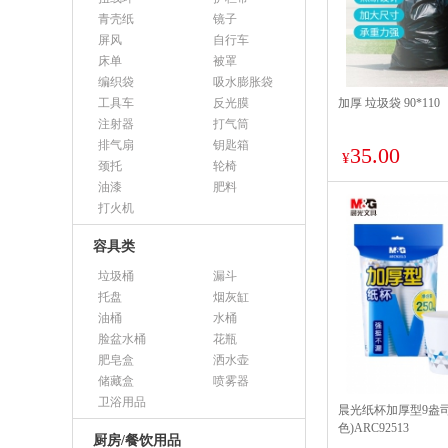
青壳纸
镜子
屏风
自行车
床单
被罩
编织袋
吸水膨胀袋
工具车
反光膜
加厚 垃圾袋 90*110
注射器
打气筒
排气扇
钥匙箱
35.00
¥
颈托
轮椅
油漆
肥料
打火机
容具类
垃圾桶
漏斗
托盘
烟灰缸
油桶
水桶
脸盆水桶
花瓶
肥皂盒
洒水壶
储藏盒
喷雾器
卫浴用品
晨光纸杯加厚型9盎司(
色)ARC92513
厨房/餐饮用品