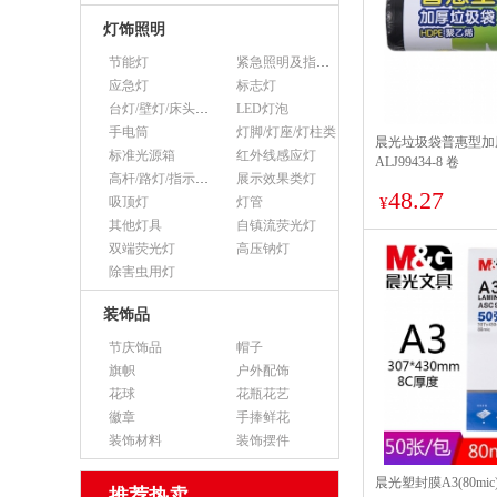
灯饰照明
节能灯
紧急照明及指示灯
应急灯
标志灯
台灯/壁灯/床头灯/落地灯
LED灯泡
手电筒
灯脚/灯座/灯柱类
晨光垃圾袋普惠型加厚5
标准光源箱
红外线感应灯
ALJ99434-8 卷
高杆/路灯/指示灯类
展示效果类灯
48.27
吸顶灯
灯管
¥
其他灯具
自镇流荧光灯
双端荧光灯
高压钠灯
除害虫用灯
装饰品
节庆饰品
帽子
旗帜
户外配饰
花球
花瓶花艺
徽章
手捧鲜花
装饰材料
装饰摆件
晨光塑封膜A3(80mic)
推荐热卖