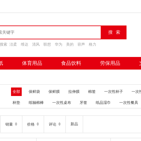
搜索
洁柔
维达
清风
联想
华为
美的
容声
格力
纸
体育用品
食品饮料
劳保用品
全部
保鲜袋
保鲜膜
拉伸膜
棉签
一次性杯子
一次
杯垫
纸轴棉棒
一次性桌布
牙签
纸品湿巾
一次性餐具
新品
销量
价格
评论