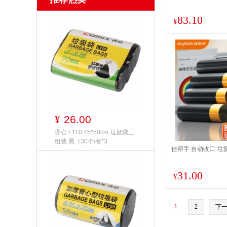
83.10
¥
26.00
¥
齐心 L110 45*50cm 垃圾袋三
组装 黑（30个/卷*3
佳帮手 自动收口 垃圾袋 
31.00
¥
1
2
下