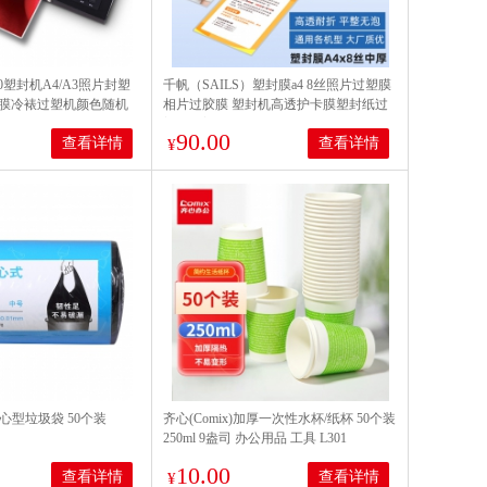
90塑封机A4/A3照片封塑
千帆（SAILS）塑封膜a4 8丝照片过塑膜
膜冷裱过塑机颜色随机
相片过胶膜 塑封机高透护卡膜塑封纸过
塑纸封塑纸220x310MMx8C 100张
90.00
查看详情
查看详情
¥
背心型垃圾袋 50个装
齐心(Comix)加厚一次性水杯/纸杯 50个装
250ml 9盎司 办公用品 工具 L301
10.00
查看详情
查看详情
¥