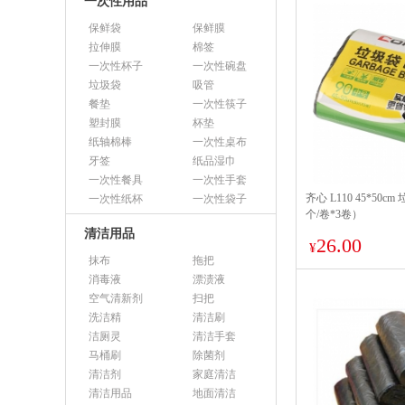
一次性用品
保鲜袋
保鲜膜
拉伸膜
棉签
一次性杯子
一次性碗盘
垃圾袋
吸管
餐垫
一次性筷子
塑封膜
杯垫
纸轴棉棒
一次性桌布
牙签
纸品湿巾
一次性餐具
一次性手套
齐心 L110 45*50
一次性纸杯
一次性袋子
个/卷*3卷）
清洁用品
26.00
¥
抹布
拖把
消毒液
漂渍液
空气清新剂
扫把
洗洁精
清洁刷
洁厕灵
清洁手套
马桶刷
除菌剂
清洁剂
家庭清洁
清洁用品
地面清洁