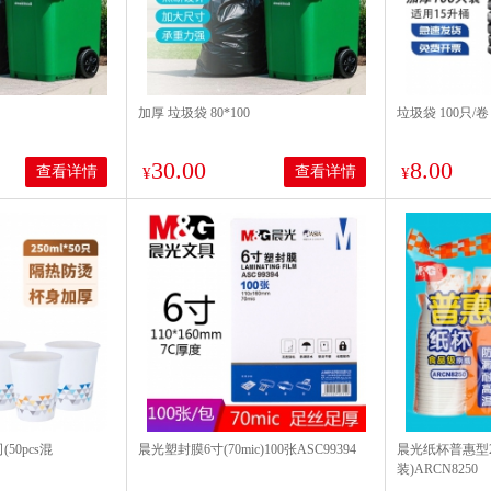
加厚 垃圾袋 80*100
垃圾袋 100只/卷 
30.00
8.00
查看详情
查看详情
¥
¥
50pcs混
晨光塑封膜6寸(70mic)100张ASC99394
晨光纸杯普惠型25
装)ARCN8250