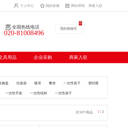
个人中心
我的收藏
网站帮助
商家入驻
0
全国热线电话
我的购物车
020-81008496
文具用品
企业采购
商家入驻
性碗盘
垃圾袋
吸管
餐垫
一次性筷子
塑封膜
一次性手套
一次性纸杯
一次性袋子
1
/
2
共58个商品