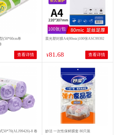
50*60cm单
晨光塑封膜A4(80mic)100张ASC99392
卷
81.68
查看详情
查看详情
¥
70(ALJ99426)-8 卷
妙洁 一次性保鲜膜套 80只装