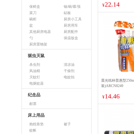
22.14
¥
保鲜盒
锅/碗/碟/筷
菜刀
砧板
碗柜
厨房小工具
盆
厨房用车
其他厨房电器
厨房配件
勺
保温饭盒
厨房置物架
驱虫灭鼠
杀虫剂
清凉油
风油精
干燥剂
灭蚊灯
电蚊拍
晨光纸杯普惠型250ml
电驱蚊器
装)ARCN8249
14.46
纪念品
¥
邮票
床上用品
抱枕靠垫
被子
蚊帐