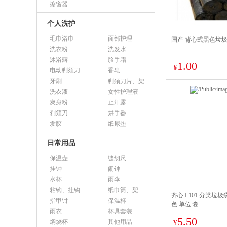
擦窗器
个人洗护
毛巾浴巾
面部护理
国产 背心式黑色垃圾袋
洗衣粉
洗发水
沐浴露
脸手霜
1.00
¥
电动剃须刀
香皂
牙刷
剃须刀片、架
洗衣液
女性护理液
爽身粉
止汗露
剃须刀
烘手器
发胶
纸尿垫
日常用品
保温壶
缝纫尺
挂钟
闹钟
水杯
雨伞
粘钩、挂钩
纸巾筒、架
齐心 L101 分类垃圾袋
指甲钳
保温杯
色 单位:卷
雨衣
杯具套装
5.50
焖烧杯
其他用品
¥