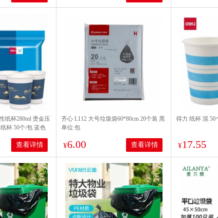
次性纸杯280ml 烫金压
齐心 L112 大号垃圾袋60*80cm 20个装 黑
得力 纸杯 混 50个
杯 50个/包 蓝色
单位:包
6.00
17.55
查看详情
查看详情
¥
¥