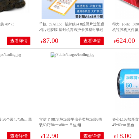
 48*75
千帆（SAILS）塑封膜a4 8丝照片过塑膜
得力（deli）38
相片过胶膜 塑封机高透护卡膜塑封纸过
机过胶机文件覆
塑纸封塑纸220x310MMx8C 100张
87.00
624.00
查看详情
查看详情
¥
¥
 30个装45*50cm 黑
宜洁 Y-9878 垃圾袋平底分类垃圾袋3卷
齐心L108加厚
装60只50cmx60cm 单位:组
45*60cm 黑色
12.90
18.00
查看详情
查看详情
¥
¥