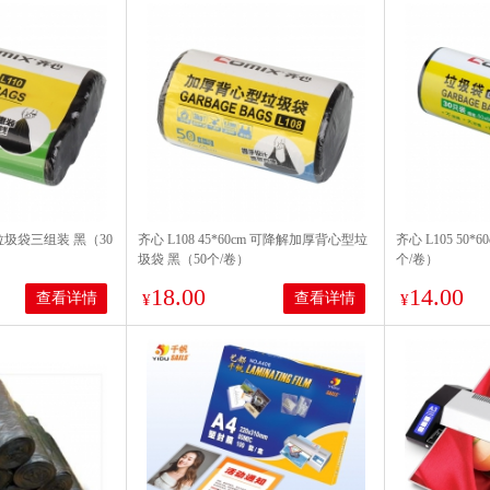
cm 垃圾袋三组装 黑（30
齐心 L108 45*60cm 可降解加厚背心型垃
齐心 L105 50
圾袋 黑（50个/卷）
个/卷）
18.00
14.00
查看详情
查看详情
¥
¥