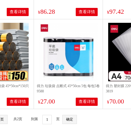
86.28
97.42
查看详情
查看详情
¥
¥
45*50cm*150只
得力 垃圾袋 点断式 45*50cm 5包 每包5卷
得力 塑封膜 220*
9588
3819
27.00
70.00
查看详情
查看详情
¥
¥
共2页
到第
页
一页
确定