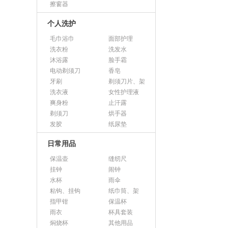
擦窗器
个人洗护
毛巾浴巾
面部护理
洗衣粉
洗发水
沐浴露
脸手霜
电动剃须刀
香皂
牙刷
剃须刀片、架
洗衣液
女性护理液
爽身粉
止汗露
剃须刀
烘手器
发胶
纸尿垫
日常用品
保温壶
缝纫尺
挂钟
闹钟
水杯
雨伞
粘钩、挂钩
纸巾筒、架
指甲钳
保温杯
雨衣
杯具套装
焖烧杯
其他用品