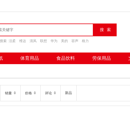
搜索
洁柔
维达
清风
联想
华为
美的
容声
格力
纸
体育用品
食品饮料
劳保用品
新品
销量
价格
评论