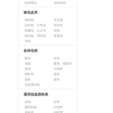
收纳用品
运动水壶
箱包皮具
收纳箱
意见箱
拉杆箱、行李包
双肩包
电脑包、公文包
纸箱
物流箱、周转箱
单肩包
书包
各种布类
帆布
砂布
地毯
窗帘、遮阳布
卷帘
白绸布
塑料布
绒布
地垫
桌布
体质测试垫
通用低值易耗类
砂纸
砂带
塑料标签
打包带
扭线环
护栏带