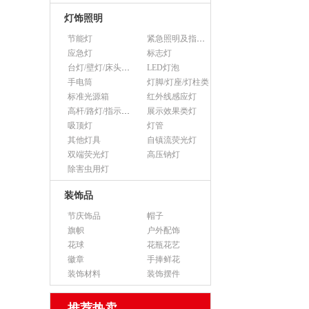
灯饰照明
节能灯
紧急照明及指示灯
应急灯
标志灯
台灯/壁灯/床头灯/落地灯
LED灯泡
手电筒
灯脚/灯座/灯柱类
标准光源箱
红外线感应灯
高杆/路灯/指示灯类
展示效果类灯
吸顶灯
灯管
其他灯具
自镇流荧光灯
双端荧光灯
高压钠灯
除害虫用灯
装饰品
节庆饰品
帽子
旗帜
户外配饰
花球
花瓶花艺
徽章
手捧鲜花
装饰材料
装饰摆件
推荐热卖