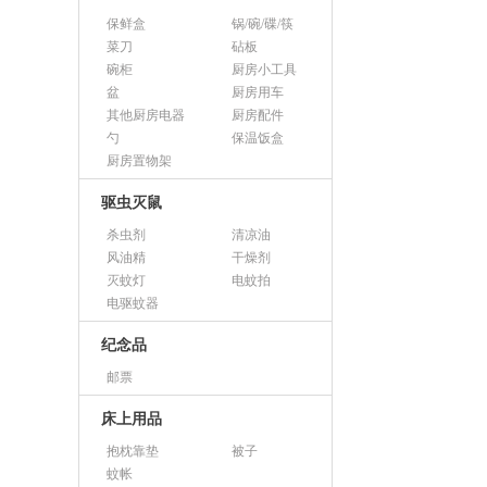
保鲜盒
锅/碗/碟/筷
菜刀
砧板
碗柜
厨房小工具
盆
厨房用车
其他厨房电器
厨房配件
勺
保温饭盒
厨房置物架
驱虫灭鼠
杀虫剂
清凉油
风油精
干燥剂
灭蚊灯
电蚊拍
电驱蚊器
纪念品
邮票
床上用品
抱枕靠垫
被子
蚊帐