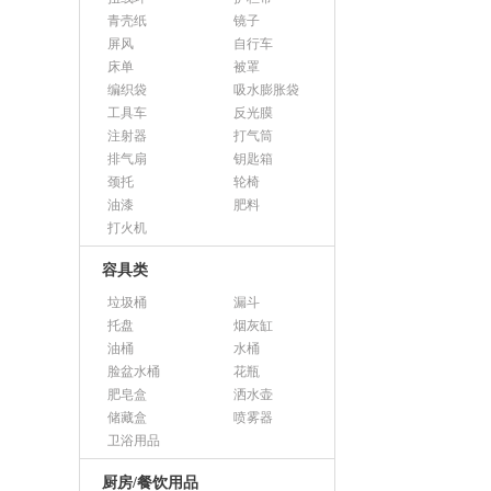
青壳纸
镜子
屏风
自行车
床单
被罩
编织袋
吸水膨胀袋
工具车
反光膜
注射器
打气筒
排气扇
钥匙箱
颈托
轮椅
油漆
肥料
打火机
容具类
垃圾桶
漏斗
托盘
烟灰缸
油桶
水桶
脸盆水桶
花瓶
肥皂盒
洒水壶
储藏盒
喷雾器
卫浴用品
厨房/餐饮用品