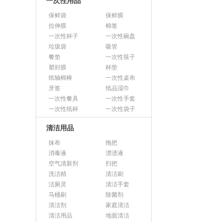
一次性用品
保鲜袋
保鲜膜
拉伸膜
棉签
一次性杯子
一次性碗盘
垃圾袋
吸管
餐垫
一次性筷子
塑封膜
杯垫
纸轴棉棒
一次性桌布
牙签
纸品湿巾
一次性餐具
一次性手套
一次性纸杯
一次性袋子
清洁用品
抹布
拖把
消毒液
漂渍液
空气清新剂
扫把
洗洁精
清洁刷
洁厕灵
清洁手套
马桶刷
除菌剂
清洁剂
家庭清洁
清洁用品
地面清洁