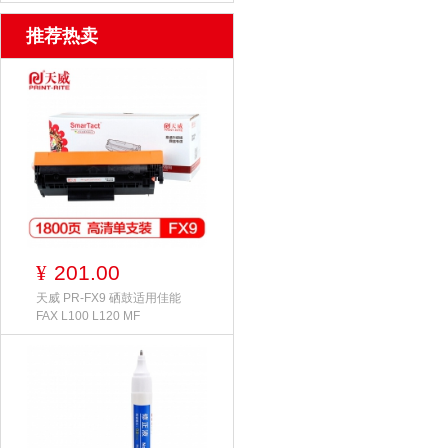
推荐热卖
201.00
¥
天威 PR-FX9 硒鼓适用佳能
FAX L100 L120 MF