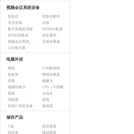
视频会议系统设备
投影仪
投影仪配件
专业音箱
功放
数字音频处理器
HDMI分配器
HDMI切换器
投影幕布
视频会议系统设备（市采）
无线传屏器
LED显示屏
电脑外设
网线
USB数据线
鼠标垫
网线转换器
排插
摄像头
视频转换卡
UPS（不间断电源）
插座
水晶头
理线器
线缆
其他计算机设备
集线器
储存产品
U盘
固态硬盘
内存条
移动硬盘