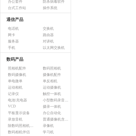
办公套件
防杀病毒软件
台式工作站
操作系统
通信产品
电话机
交换机
网卡
路由器
服务器
对讲机
手机
以太网交换机
数码产品
照相机配件
数码照相机
数码摄像机
摄像机配件
单电微单
单反相机
运动相机
运动摄像机
记录仪
触控一体机
电池\充电器
小型数码录音设备
VCD
摄录一体机
平板显示设备
办公自动化
录放音机
普通摄像机含附件
除数码照相机以外的照相机及器材
录像机
数码相机伴侣
学习机