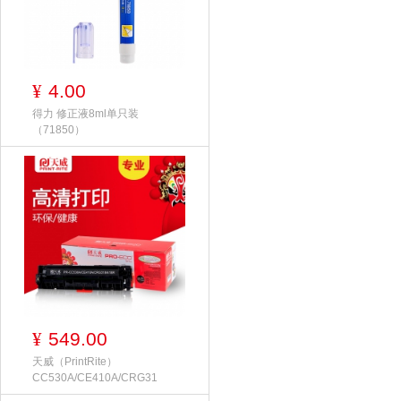
4.00
¥
得力 修正液8ml单只装
（71850）
549.00
¥
天威（PrintRite）
CC530A/CE410A/CRG31