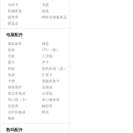
内存卡
光盘
机械硬盘
磁盘
磁带库
网络存储服务器
硬盘盒
电脑配件
键鼠套装
键盘
鼠标
CPU（板）
主板
工控板
显卡
声卡
机箱
散热风扇（器）
电源
扩展卡
卡槽
视频采集卡
单模尾纤
连接线
笔记本电池
分屏线
串口线（卡）
串口服务器
支架类
触控笔
光纤转换器
网关
网桥
数码配件