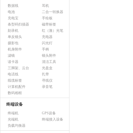
数据线
耳机
电池
二合一转换器
充电宝
手绘板
条型码扫描器
磁带标签
刻录机
红（激）光笔
单反镜头
充电器
摄影包
闪光灯
机身附件
手柄
滤镜
镜头附件
读卡器
清洁工具
三脚架、云台
光盘盒
电话线
扎带
线缆标签
寻线仪
计算机配件
录音笔
数码相框
终端设备
终端机
GPS设备
光端机
终端接入设备
负载均衡器