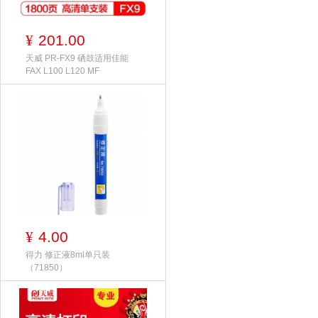
201.00
¥
天威 PR-FX9 硒鼓适用佳能
FAX L100 L120 MF
4.00
¥
得力 修正液8ml单只装
（71850）