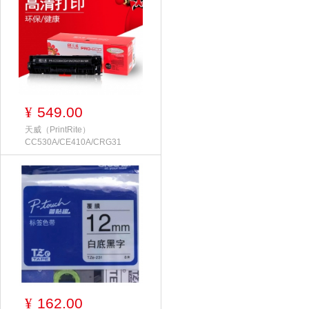
549.00
¥
天威（PrintRite）
CC530A/CE410A/CRG31
162.00
¥