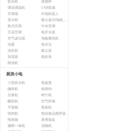
饮水机
体脂秤
调湿调温机
USB风扇
空调扇
扫地机器人
茶水柜
吸尘器/扫地机配件
柜式空调
中央空调
天花空调
电开水器
空气滤洁器
地板擦洗机
浴霸
热水宝
洗衣机
吸尘器
加湿器
电吹风
除湿机
厨房小电
小型饮水机
电饭煲
咖啡机
电饼铛
豆浆机
榨汁机
酸奶机
空气炸锅
平底锅
面条机
绞肉机
电动食品搅拌器
电炖锅
蒸煮饭盒
涮烤一体机
洗碗机