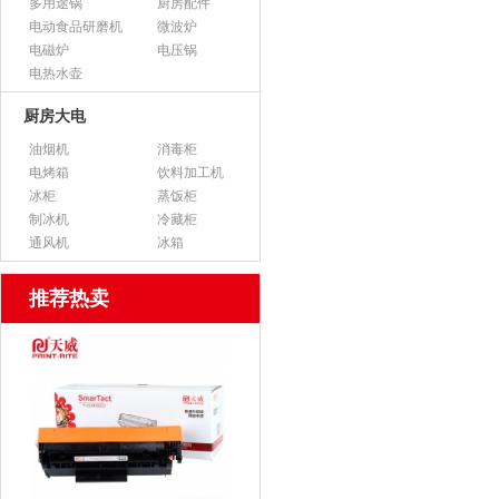
多用途锅
厨房配件
电动食品研磨机
微波炉
电磁炉
电压锅
电热水壶
厨房大电
油烟机
消毒柜
电烤箱
饮料加工机
冰柜
蒸饭柜
制冰机
冷藏柜
通风机
冰箱
推荐热卖