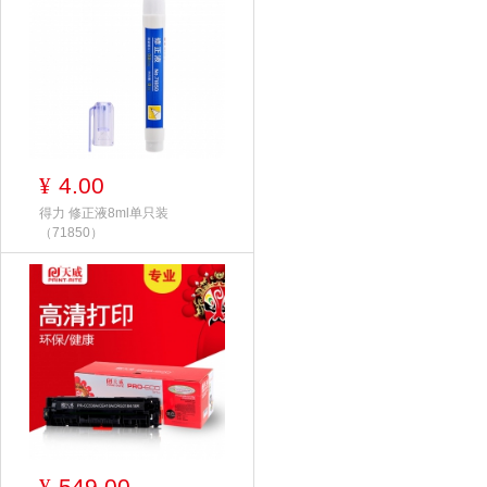
4.00
¥
得力 修正液8ml单只装
（71850）
549.00