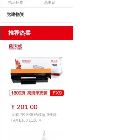
指示标签
易事贴
党建物资
推荐热卖
201.00
¥
天威 PR-FX9 硒鼓适用佳能
FAX L100 L120 MF