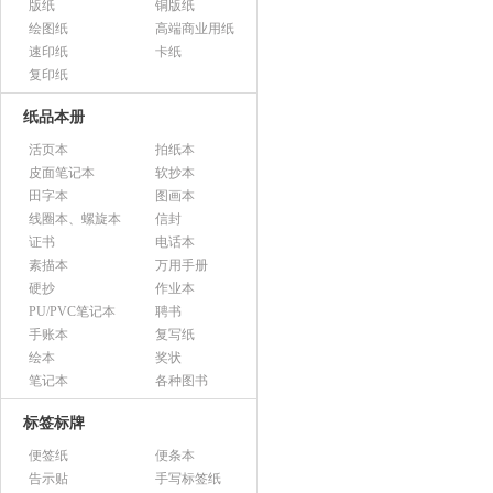
版纸
铜版纸
绘图纸
高端商业用纸
速印纸
卡纸
复印纸
纸品本册
活页本
拍纸本
皮面笔记本
软抄本
田字本
图画本
线圈本、螺旋本
信封
证书
电话本
素描本
万用手册
硬抄
作业本
PU/PVC笔记本
聘书
手账本
复写纸
绘本
奖状
笔记本
各种图书
标签标牌
便签纸
便条本
告示贴
手写标签纸