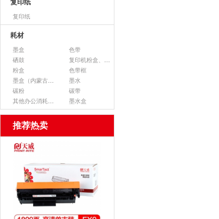
复印纸
复印纸
耗材
墨盒
色带
硒鼓
复印机粉盒、墨粉
粉盒
色带框
墨盒（内蒙古专用）
墨水
碳粉
碳带
其他办公消耗用品
墨水盒
推荐热卖