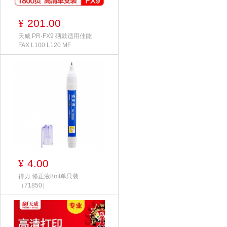
201.00
¥
天威 PR-FX9 硒鼓适用佳能
FAX L100 L120 MF
4.00
¥
得力 修正液8ml单只装
（71850）