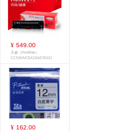
549.00
¥
天威（PrintRite）
CC530A/CE410A/CRG31
162.00
¥