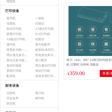
指纹机
打印设备
复印机
一体机
传真机
扫描仪
热式打印机
A3激光打印机
喷墨打印机
针式打印机
A4激光打印机
绘图仪
速印机
复印机配件
喷墨多功能一体机
标签机/条码打印机
黑白激光多功能一体机
彩色激光多功能一体机
得力（deli）3897 A4简洁时尚静
墨仓式多功能一体机
装订配件
机 过塑机 冷热裱 浅银灰
条码扫描器
黑白激光打印机
票据打印机
地址打印机
359.00
查看
¥
配页机
其他专用打印设备
财务设备
点钞机
装订机
手提金库
胶印机
拆页机