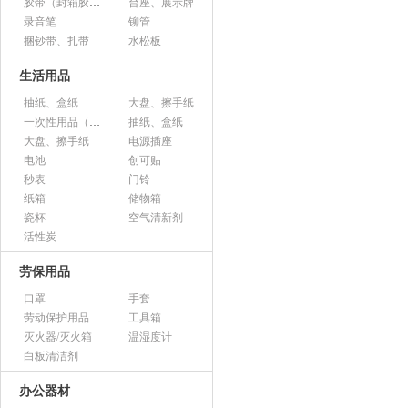
胶带（封箱胶、透明胶、美纹胶、双面胶等）
台座、展示牌
录音笔
铆管
捆钞带、扎带
水松板
生活用品
抽纸、盒纸
大盘、擦手纸
一次性用品（纸杯、胶杯、叉子、碟子等）
抽纸、盒纸
大盘、擦手纸
电源插座
电池
创可贴
秒表
门铃
纸箱
储物箱
瓷杯
空气清新剂
活性炭
劳保用品
口罩
手套
劳动保护用品
工具箱
灭火器/灭火箱
温湿度计
白板清洁剂
办公器材