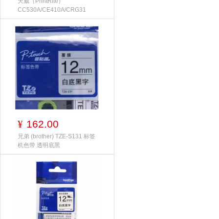
天威（PrintRite）
CC530A/CE410A/CRG31
162.00
¥
兄弟 (brother) TZE-S131 标签
机色带 透明底黑