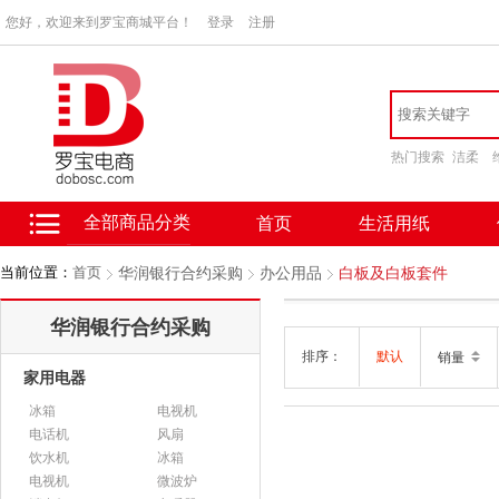
您好，欢迎来到罗宝商城平台！
登录
注册
热门搜索
洁柔
全部商品分类
首页
生活用纸
当前位置：
首页
华润银行合约采购
办公用品
白板及白板套件
华润银行合约采购
排序：
默认
销量
家用电器
冰箱
电视机
电话机
风扇
饮水机
冰箱
电视机
微波炉