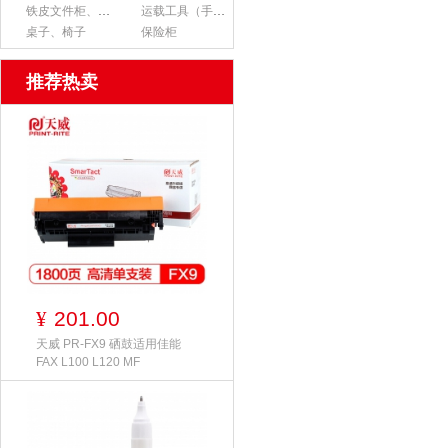
铁皮文件柜、货架
运载工具（手推车、平板车、梯子）
桌子、椅子
保险柜
推荐热卖
201.00
¥
天威 PR-FX9 硒鼓适用佳能
FAX L100 L120 MF