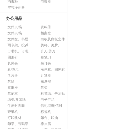
消毒柜
电暖器
空气净化器
办公用品
文件夹/袋
资料册
文件夹/袋
档案盒
文件盘、书栏
白板及白板套件
雨伞架、投诉意见箱、杂志架等杂项
奖杯、奖牌、证书
订书机、订书针、起钉器
介刀/剪刀
回形针
卷笔刀
长尾夹
装订夹
直/劵尺
液体胶、固体胶
名片册
计算器
笔筒
橡皮擦
胶纸座
笔类
笔记本
标签纸、告示贴
纸类/复印纸
电子产品
牛皮封面套
信封/印刷信封
碎纸机
标签机
打印耗材
印台、印油
印章、号码章
橡皮筋