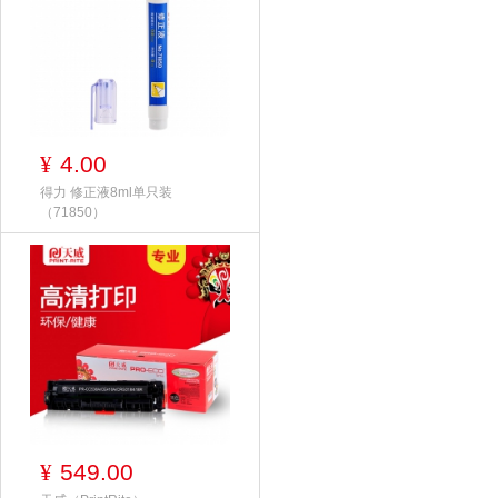
4.00
¥
得力 修正液8ml单只装
（71850）
549.00
¥